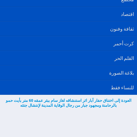
اقتصاد
ثقافة وفنون
كرت أحمر
القلم الحر
بلاغة الصورة
للنساء فقط
العودة إلى اختناق حفار آبار اثر استنشاقه لغاز سام ببئر عمقه 60 متر بأيت حمو
بالرحامنة ومجهود جبار من رجال الوقاية المدينة لإنتشال جتثه