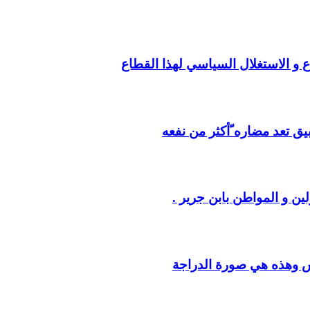
ع و الاستغلال السياسي لهذا القطاع
يق تعد مضاره ّأكثر من نفعه
ين و المواطن بابن جرير .
س وهذه هي صورة الدراجة