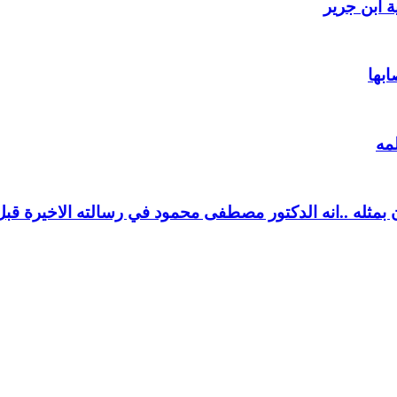
 ابن جرير
ابها
مه
بمثله ..انه الدكتور مصطفى محمود في رسالته الاخيرة قبل