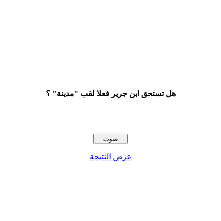
هل تستحق ابن جرير فعلا لقب "مدينة" ؟
عرض النتيجة