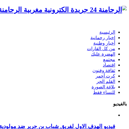
الرحامنة 24 جريدة الكترونية مغ
الرئيسية
اخبار رحمانية
أخبار وطنية
من كل القارات
الهضرة عليك
مجتمع
اقتصاد
ثقافة وفنون
كرت أحمر
القلم الحر
بلاغة الصورة
للنساء فقط
بالفيديو
فيديو الهدف الاول لفريق شباب بن جرير ضد مولودية 