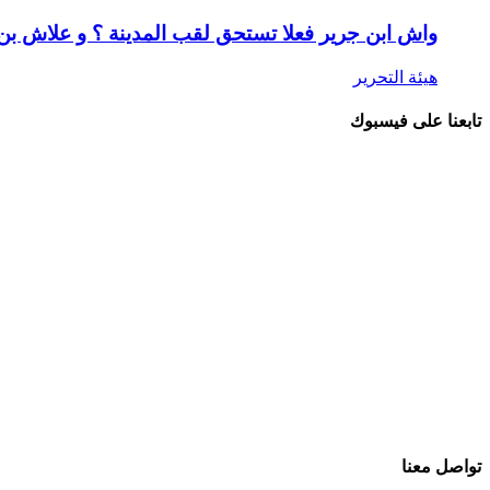
واش ابن جرير فعلا تستحق لقب المدينة ؟ و علاش ب
هيئة التحرير
تابعنا على فيسبوك
تواصل معنا