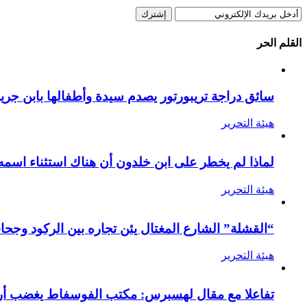
القلم الحر
سائق دراجة تريبورتور يصدم سيدة وأطفالها بابن جرير
هيئة التحرير
لماذا لم يخطر على ابن خلدون أن هناك استثناء اسمه
هيئة التحرير
“القشلة” الشارع المغتال يئن تجاره بين الركود وجحا
هيئة التحرير
تفاعلا مع مقال لهسبرس: مكتب الفوسفاط يغضب أرام