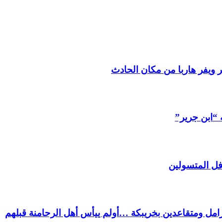
 ويفر هاربا من مكان الحادث
 “ابن جرير”
فل المتسولين
ل ومتقاعدين بخريبكة …أولم ييأس أهل الرحامنة قبلهم