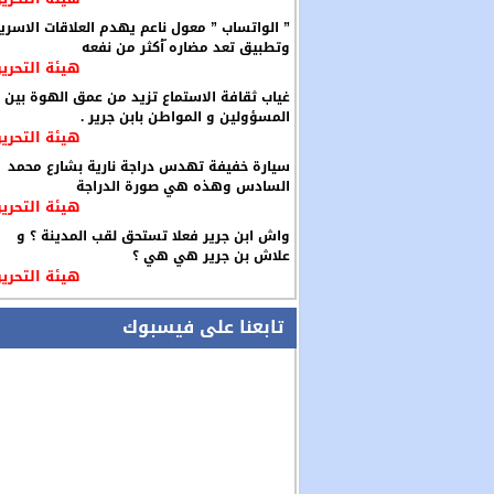
” الواتساب ” معول ناعم يهدم العلاقات الاسري
وتطبيق تعد مضاره ّأكثر من نفعه
هيئة التحرير
غياب ثقافة الاستماع تزيد من عمق الهوة بين
المسؤولين و المواطن بابن جرير .
هيئة التحرير
سيارة خفيفة تهدس دراجة نارية بشارع محمد
السادس وهذه هي صورة الدراجة
هيئة التحرير
واش ابن جرير فعلا تستحق لقب المدينة ؟ و
علاش بن جرير هي هي ؟
هيئة التحرير
تابعنا على فيسبوك