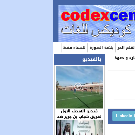
لقلم الحر
بلاغة الصورة
للنساء فقط
ارد و دعوة
بالفيديو
فيديو الهدف الاول
LinkedIn
لفريق شباب بن جرير ضد
مولودية العيون بكاميرا
الزميل عز الدين …