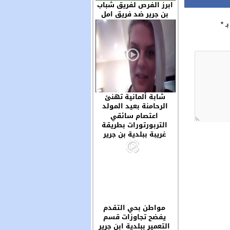
ابرز الفرص لفريق شباب
بن جرير ضد فريق امل
سوق السبت والحظ لعب
بـ
*
دورا مهما في خروج
الفريقين بنتيجة التعادل
السلبي
شابة ألمانية تهنئ
الرحامنة بعيد المولد
وتحيي سكان مدينة ابن
اعتصام سائقي
جرير ..
التربورتورات بطريقة
غريبة ببلدية بن جرير
مواطن بحي التقدم
يفضح تجاوزات قسم
التعمير ببلدية ابن جرير