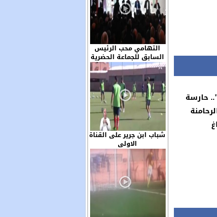
التهامي محب الرئيس
السابق للجماعة الحضرية
ابن جرير حاضر في الجمع
العام للجمعية المغربية
لرؤساء الجماعات الترابية
.. حارسة
لرحامنة
غ
شباب ابن جرير على القناة
الاولى