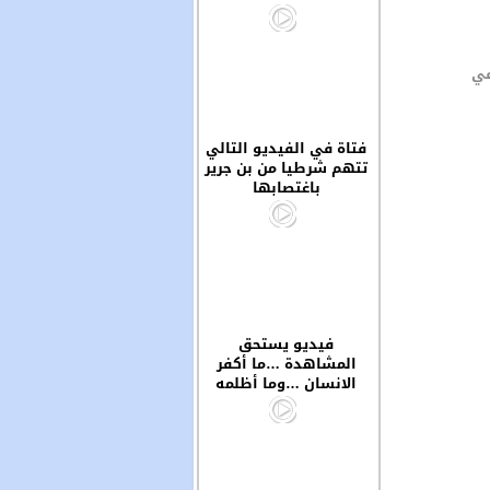
في
فتاة في الفيديو التالي
تتهم شرطيا من بن جرير
باغتصابها
فيديو يستحق
المشاهدة …ما أكفر
الانسان …وما أظلمه