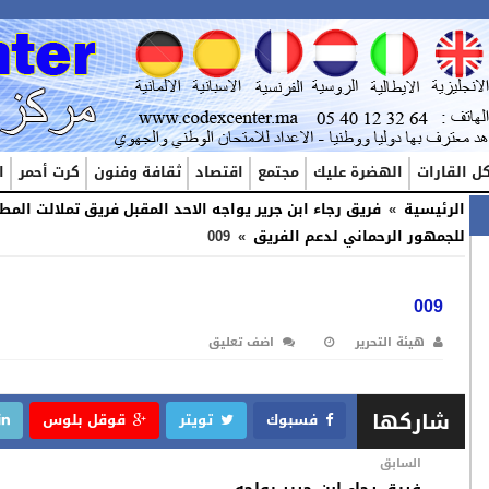
ل القارات
الهضرة عليك
مجتمع
اقتصاد
ثقافة وفنون
كرت أحمر
ا
الرئيسية
»
فريق رجاء ابن جرير يواجه الاحد المقبل فريق تملالت المط
للجمهور الرحماني لدعم الفريق
»
009
009
هيئة التحرير
اضف تعليق
شاركها
فسبوك
تويتر
قوقل بلوس
السابق