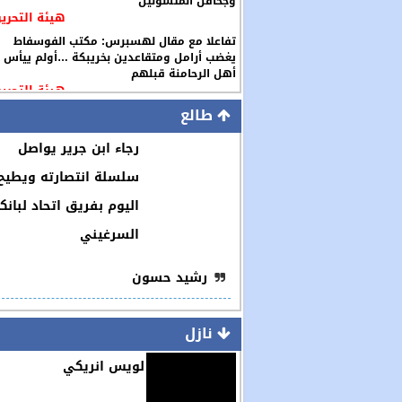
وجحافل المتسولين
هيئة التحرير
تفاعلا مع مقال لهسبرس: مكتب الفوسفاط
يغضب أرامل ومتقاعدين بخريبكة …أولم ييأس
أهل الرحامنة قبلهم
هيئة التحرير
طالع
رجاء ابن جرير يواصل
سلسلة انتصارته ويطيح
اليوم بفريق اتحاد لبانك
السرغيني
رشيد حسون
نازل
لويس انريكي