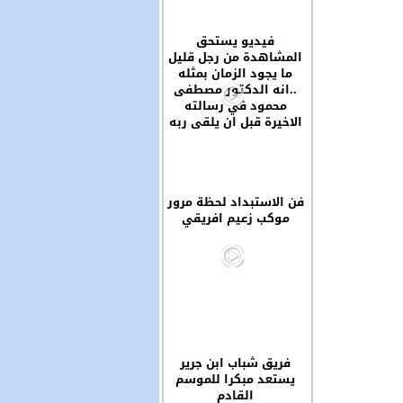
فيديو يستحق
المشاهدة من رجل قليل
ما يجود الزمان بمثله
..انه الدكتور مصطفى
محمود في رسالته
الاخيرة قبل ان يلقى ربه
فن الاستبداد لحظة مرور
موكب زعيم افريقي
فريق شباب ابن جرير
يستعد مبكرا للموسم
القادم