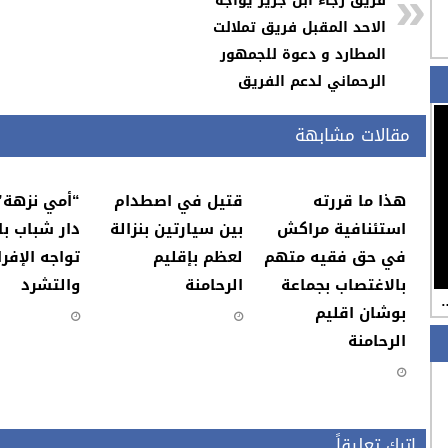
فريق رجاء ابن جرير يواجه
الاحد المقبل فريق تملالت
المطارد و دعوة للجمهور
الرحماني لدعم الفريق
مقالات مشابهة
هذا ما قررته
قتيل في اصطدام
“أمي نزهة”
استئنافية مراكش
بين سيارتين بنزالة
دار شباب با
في حق فقيه متهم
لعظم بإقليم
تواجه الإفرا
بالاغتصاب بجماعة
الرحامنة
والتشرد
…
بوشان اقليم
الرحامنة
اترك تعليقاً