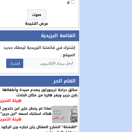
لا
عرض النتيجة
القائمة البريدية
إشترك في قائمتنا البريدية ليصلك جديد
الموقع .
القلم الحر
سائق دراجة تريبورتور يصدم سيدة وأطفالها
بابن جرير ويفر هاربا من مكان الحادث
هيئة التحرير
لماذا لم يخطر على ابن خلدون أ
هناك استثناء اسمه “ابن جرير”
هيئة التحرير
“القشلة” الشارع المغتال يئن تجاره بين الركود