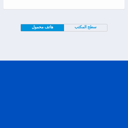
سطح المكتب
هاتف محمول