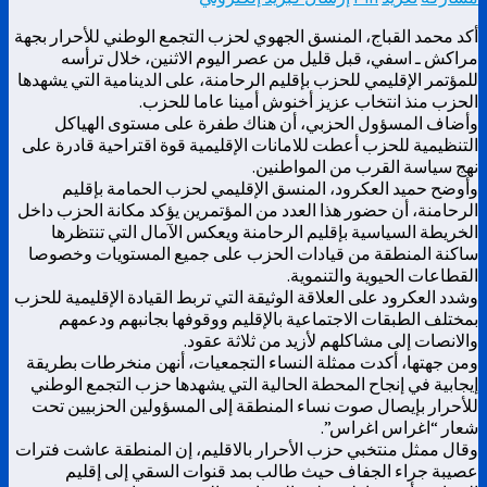
أكد محمد القباج، المنسق الجهوي لحزب التجمع الوطني للأحرار بجهة
مراكش ـ اسفي، قبل قليل من عصر اليوم الاثنين، خلال ترأسه
للمؤتمر الإقليمي للحزب بإقليم الرحامنة، على الدينامية التي يشهدها
الحزب منذ انتخاب عزيز أخنوش أمينا عاما للحزب.
وأضاف المسؤول الحزبي، أن هناك طفرة على مستوى الهياكل
التنظيمية للحزب أعطت للامانات الإقليمية قوة اقتراحية قادرة على
نهج سياسة القرب من المواطنين.
وأوضح حميد العكرود، المنسق الإقليمي لحزب الحمامة بإقليم
الرحامنة، أن حضور هذا العدد من المؤتمرين يؤكد مكانة الحزب داخل
الخريطة السياسية بإقليم الرحامنة ويعكس الآمال التي تنتظرها
ساكنة المنطقة من قيادات الحزب على جميع المستويات وخصوصا
القطاعات الحيوية والتنموية.
وشدد العكرود على العلاقة الوثيقة التي تربط القيادة الإقليمية للحزب
بمختلف الطبقات الاجتماعية بالإقليم ووقوفها بجانبهم ودعمهم
والانصات إلى مشاكلهم لأزيد من ثلاثة عقود.
ومن جهتها، أكدت ممثلة النساء التجمعيات، أنهن منخرطات بطريقة
إيجابية في إنجاح المحطة الحالية التي يشهدها حزب التجمع الوطني
للأحرار بإيصال صوت نساء المنطقة إلى المسؤولين الحزبيين تحت
شعار “اغراس اغراس”.
وقال ممثل منتخبي حزب الأحرار بالاقليم، إن المنطقة عاشت فترات
عصيبة جراء الجفاف حيث طالب بمد قنوات السقي إلى إقليم