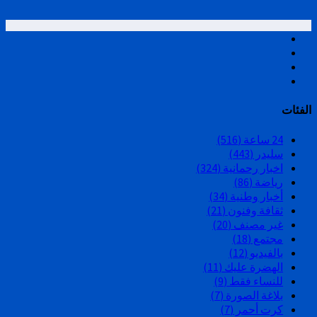
الفئات
24 ساعة
(516)
سليدر
(443)
اخبار رحمانية
(324)
رياضة
(86)
أخبار وطنية
(34)
ثقافة وفنون
(21)
غير مصنف
(20)
مجتمع
(18)
بالفيديو
(12)
الهضرة عليك
(11)
للنساء فقط
(9)
بلاغة الصورة
(7)
كرت أحمر
(7)