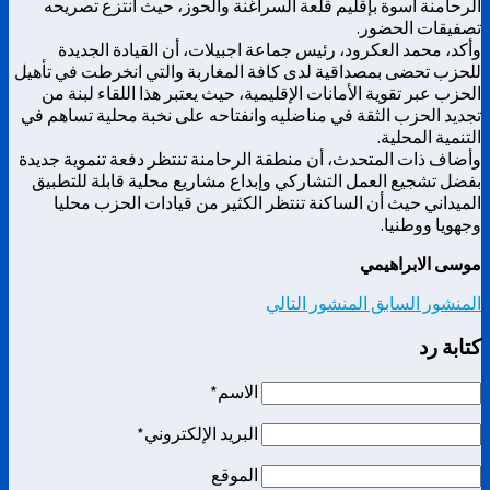
الرحامنة أسوة بإقليم قلعة السراغنة والحوز، حيث انتزع تصريحه
تصفيقات الحضور.
وأكد، محمد العكرود، رئيس جماعة اجبيلات، أن القيادة الجديدة
للحزب تحضى بمصداقية لدى كافة المغاربة والتي انخرطت في تأهيل
الحزب عبر تقوية الأمانات الإقليمية، حيث يعتبر هذا اللقاء لبنة من
تجديد الحزب الثقة في مناضليه وانفتاحه على نخبة محلية تساهم في
التنمية المحلية.
وأضاف ذات المتحدث، أن منطقة الرحامنة تنتظر دفعة تنموية جديدة
بفضل تشجيع العمل التشاركي وإبداع مشاريع محلية قابلة للتطبيق
الميداني حيث أن الساكنة تنتظر الكثير من قيادات الحزب محليا
وجهويا ووطنيا.
موسى الابراهيمي
المنشور السابق
المنشور التالي
كتابة رد
الاسم*
البريد الإلكتروني*
الموقع