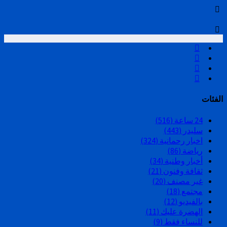
الفئات
24 ساعة
(516)
سليدر
(443)
اخبار رحمانية
(324)
رياضة
(86)
أخبار وطنية
(34)
ثقافة وفنون
(21)
غير مصنف
(20)
مجتمع
(18)
بالفيديو
(12)
الهضرة عليك
(11)
للنساء فقط
(9)