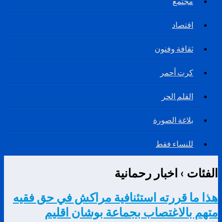
مجتمع
اقتصاد
ثقافة وفنون
كرت أحمر
القلم الحر
بلاغة الصورة
للنساء فقط
الفئات ›
اخبار رحمانية
هذا ما قررته استئنافية مراكش في حق فقيه
متهم بالاغتصاب بجماعة بوشان اقليم