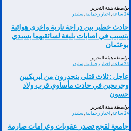
بواسطة
هيئة التحرير
24 ساعة
,
اخبار رحمانية
,
سليدر
حادث خطير بين دراجة نارية واخرى هوائية
يتسبب في اصابات بليغة لسائقيهما بسيدي
بوعثمان
بواسطة
هيئة التحرير
24 ساعة
,
اخبار رحمانية
,
سليدر
عاجل : ثلاث قتلى ينحدرون من لبريكيين
وجريحين في حادث مأساوي قرب ولاد
حسون
بواسطة
هيئة التحرير
24 ساعة
,
اخبار رحمانية
,
سليدر
جامعة لقجع تصدر عقوبات وغرامات صارمة