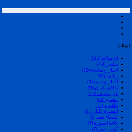
الفئات
24 ساعة
(516)
سليدر
(443)
اخبار رحمانية
(324)
رياضة
(86)
أخبار وطنية
(34)
ثقافة وفنون
(21)
غير مصنف
(20)
مجتمع
(18)
بالفيديو
(12)
الهضرة عليك
(11)
للنساء فقط
(9)
بلاغة الصورة
(7)
كرت أحمر
(7)