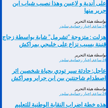
على أندية و لاعبين وهذا نصيب شباب ابن
جرير منها
بواسطة
هيئة التحرير
24 ساعة
,
اخبار رحمانية
,
سليدر
هزلت : متزوجة “تشرمل” شابة بواسطة زجاج
قنينة بسبب نزاع على خليجي بمراكش
بواسطة
هيئة التحرير
24 ساعة
,
اخبار رحمانية
,
سليدر
عاجل: حادثة سير تودي بحياة شخصين اثر
اصطدام شاحنتين بين ابن جراير ومراكش
بواسطة
هيئة التحرير
24 ساعة
,
اخبار رحمانية
,
سليدر
هذه خطة اضراب النقابة الوطنية للتعليم