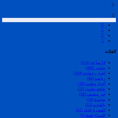
الفئات
24 ساعة
(516)
سليدر
(443)
اخبار رحمانية
(324)
رياضة
(86)
أخبار وطنية
(34)
ثقافة وفنون
(21)
غير مصنف
(20)
مجتمع
(18)
بالفيديو
(12)
الهضرة عليك
(11)
للنساء فقط
(9)