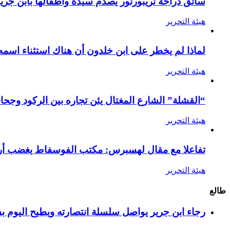
سائق دراجة تريبورتور يصدم سيدة وأطفالها بابن جرير
هيئة التحرير
لماذا لم يخطر على ابن خلدون أن هناك استثناء اسمه
هيئة التحرير
“القشلة” الشارع المغتال يئن تجاره بين الركود وجحا
هيئة التحرير
تفاعلا مع مقال لهسبرس: مكتب الفوسفاط يغضب أرام
هيئة التحرير
طالع
رجاء ابن جرير يواصل سلسلة انتصارته ويطيح اليوم بف