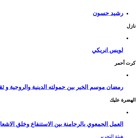
رشيد حسون
نازل
لويس انريكي
كرت أحمر
رمضان موسم الخير بين حمولته الدينية والروحية و ثقا
الهضرة عليك
العمل الجمعوي بالرحامنة بين الاستنفاع وخلق الاشعا
هيئة التحرير