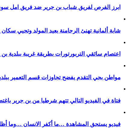
ابرز الفرص لفريق شباب بن جرير ضد فريق امل سوق 
شابة ألمانية تهنئ الرحامنة بعيد المولد وتحيي سكان م
اعتصام سائقي التربورتورات بطريقة غريبة ببلدية بن 
مواطن بحي التقدم يفضح تجاوزات قسم التعمير ببلدية
فتاة في الفيديو التالي تتهم شرطيا من بن جرير باغتص
فيديو يستحق المشاهدة …ما أكفر الانسان …وما أظل