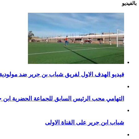
بالفيديو
فيديو الهدف الاول لفريق شباب بن جرير ضد مولودية 
التهامي محب الرئيس السابق للجماعة الحضرية ابن جر
شباب ابن جرير على القناة الاولى