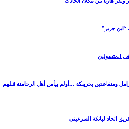
 ويفر هاربا من مكان الحادث
 “ابن جرير”
فل المتسولين
ل ومتقاعدين بخريبكة …أولم ييأس أهل الرحامنة قبلهم
ريق اتحاد لبانكة السرغيني