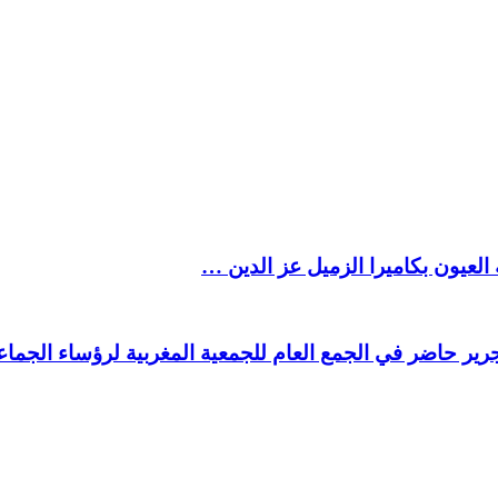
العيون بكاميرا الزميل عز الدين …
ير حاضر في الجمع العام للجمعية المغربية لرؤساء الجماعا