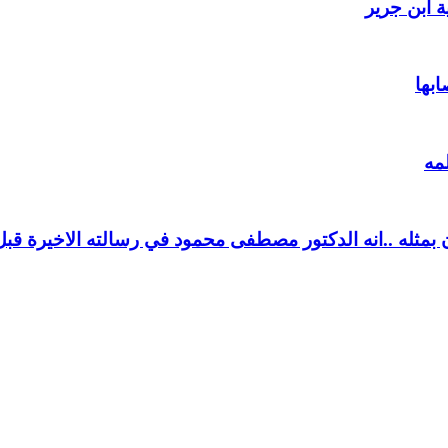
 ابن جرير
ابها
مه
بمثله ..انه الدكتور مصطفى محمود في رسالته الاخيرة قبل