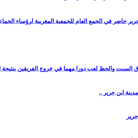
ير حاضر في الجمع العام للجمعية المغربية لرؤساء الجماعا
السبت والحظ لعب دورا مهما في خروج الفريقين بنتيجة ال
دينة ابن جرير ..
جرير