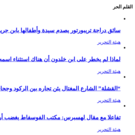
القلم الحر
سائق دراجة تريبورتور يصدم سيدة وأطفالها بابن جرير
هيئة التحرير
لماذا لم يخطر على ابن خلدون أن هناك استثناء اسمه
هيئة التحرير
“القشلة” الشارع المغتال يئن تجاره بين الركود وجحا
هيئة التحرير
تفاعلا مع مقال لهسبرس: مكتب الفوسفاط يغضب أرام
هيئة التحرير