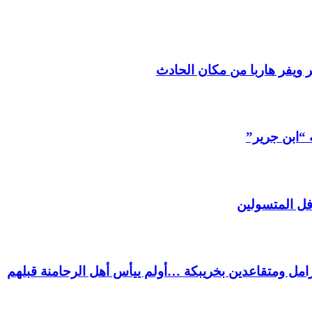
 ويفر هاربا من مكان الحادث
 “ابن جرير”
فل المتسولين
ل ومتقاعدين بخريبكة …أولم ييأس أهل الرحامنة قبلهم