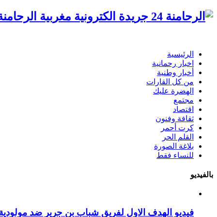
الرحامنة 24 جريدة الكترونية مغ
الرئيسية
اخبار رحمانية
أخبار وطنية
من كل القارات
الهضرة عليك
مجتمع
اقتصاد
ثقافة وفنون
كرت أحمر
القلم الحر
بلاغة الصورة
للنساء فقط
بالفيديو
فيديو الهدف الاول لفريق شباب بن جرير ضد مولودية 