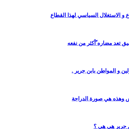
ع و الاستغلال السياسي لهذا القطاع
يق تعد مضاره ّأكثر من نفعه
ين و المواطن بابن جرير .
س وهذه هي صورة الدراجة
ن جرير هي هي ؟