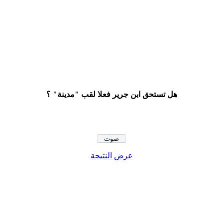
هل تستحق ابن جرير فعلا لقب "مدينة" ؟
عرض النتيجة