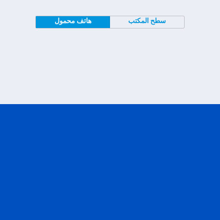
سطح المكتب
هاتف محمول