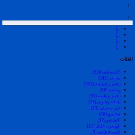
الفئات
24 ساعة
(516)
سليدر
(443)
اخبار رحمانية
(324)
رياضة
(86)
أخبار وطنية
(34)
ثقافة وفنون
(21)
غير مصنف
(20)
مجتمع
(18)
بالفيديو
(12)
الهضرة عليك
(11)
للنساء فقط
(9)