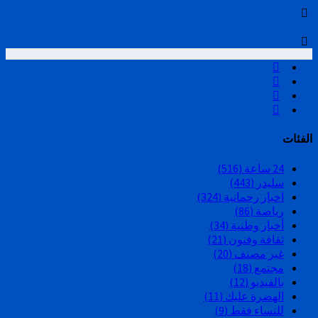
الفئات
24 ساعة
(516)
سليدر
(443)
اخبار رحمانية
(324)
رياضة
(86)
أخبار وطنية
(34)
ثقافة وفنون
(21)
غير مصنف
(20)
مجتمع
(18)
بالفيديو
(12)
الهضرة عليك
(11)
للنساء فقط
(9)