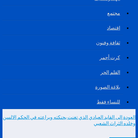
مجتمع
اقتصاد
ثقافة وفنون
كرت أحمر
القلم الحر
بلاغة الصورة
للنساء فقط
العودة إلى القايد العيادي الذي تغنت بحنكته وبراعته في الحكم الالسن
وخلده الثراث الشعبي