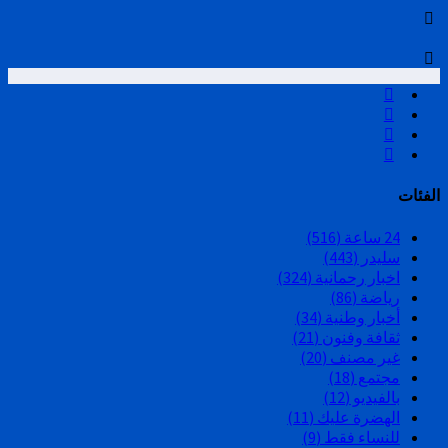
الفئات
24 ساعة
(516)
سليدر
(443)
اخبار رحمانية
(324)
رياضة
(86)
أخبار وطنية
(34)
ثقافة وفنون
(21)
غير مصنف
(20)
مجتمع
(18)
بالفيديو
(12)
الهضرة عليك
(11)
للنساء فقط
(9)