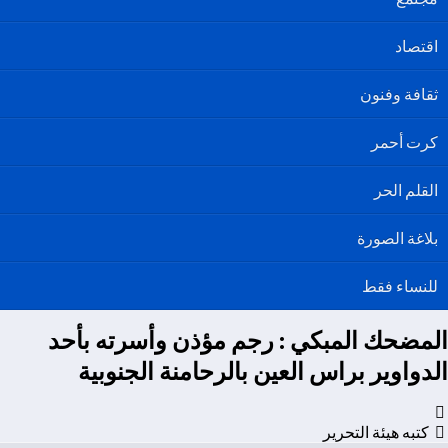
اقتصاد
ثقافة وفنون
كرت أحمر
القلم الحر
بلاغة الصورة
للنساء فقط
المضحك المبكي : رجم مؤذن وأسرته بأحد
الدواوير براس العين بالرحامنة الجنوبية
كتبه هيئة التحرير