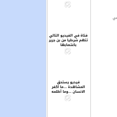
في
فتاة في الفيديو التالي
تتهم شرطيا من بن جرير
باغتصابها
فيديو يستحق
المشاهدة …ما أكفر
الانسان …وما أظلمه