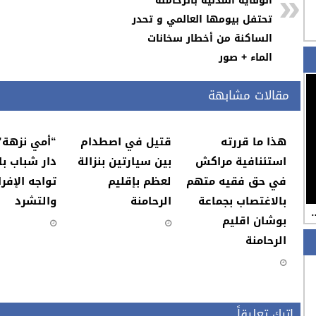
الوقاية المدنية بالرحامنة
تحتفل بيومها العالمي و تحدر
الساكنة من أخطار سخانات
الماء + صور
مقالات مشابهة
هذا ما قررته
قتيل في اصطدام
“أمي نزهة”
استئنافية مراكش
بين سيارتين بنزالة
دار شباب با
في حق فقيه متهم
لعظم بإقليم
تواجه الإفرا
بالاغتصاب بجماعة
الرحامنة
والتشرد
…
بوشان اقليم
الرحامنة
اترك تعليقاً