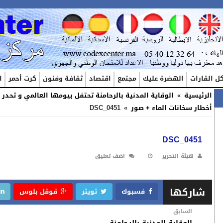
ل القارات
الهضرة عليك
مجتمع
اقتصاد
ثقافة وفنون
كرت أحمر
ا
الرئيسية
»
الوقاية المدنية بالرحامنة تحتفل بيومها العالمي و تحدر
أخطار سخانات الماء + صور
»
DSC_0451
DSC_0451
هيئة التحرير
اضف تعليق
شاركها
فسبوك
تويتر
قوقل بلوس
السابق