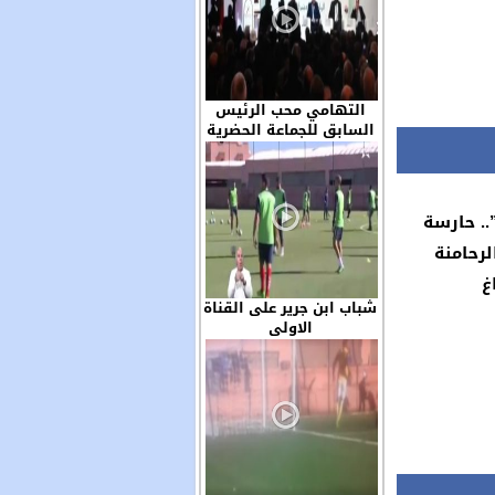
التهامي محب الرئيس
السابق للجماعة الحضرية
ابن جرير حاضر في الجمع
العام للجمعية المغربية
لرؤساء الجماعات الترابية
.. حارسة
لرحامنة
غ
شباب ابن جرير على القناة
الاولى