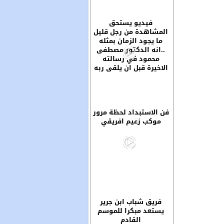
فيديو يستحق
المشاهدة من رجل قليل
ما يجود الزمان بمثله
..انه الدكتور مصطفى
محمود في رسالته
الاخيرة قبل ان يلقى ربه
فن الاستبداد لحظة مرور
موكب زعيم افريقي
فريق شباب ابن جرير
يستعد مبكرا للموسم
القادم