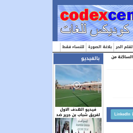
لقلم الحر
بلاغة الصورة
للنساء فقط
 الساكنة من
بالفيديو
فيديو الهدف الاول
LinkedIn
لفريق شباب بن جرير ضد
مولودية العيون بكاميرا
الزميل عز الدين …