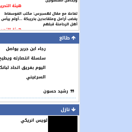
وجحافل المتسولين
هيئة التحرير
تفاعلا مع مقال لهسبرس: مكتب الفوسفاط
يغضب أرامل ومتقاعدين بخريبكة …أولم ييأس
أهل الرحامنة قبلهم
هيئة التحرير
طالع
رجاء ابن جرير يواصل
سلسلة انتصارته ويطيح
اليوم بفريق اتحاد لبانك
السرغيني
رشيد حسون
نازل
لويس انريكي