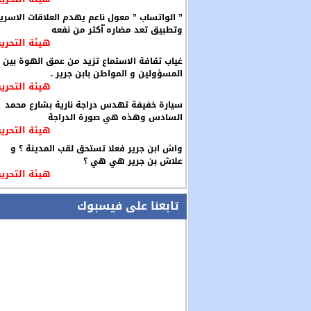
” الواتساب ” معول ناعم يهدم العلاقات الاسري
وتطبيق تعد مضاره ّأكثر من نفعه
هيئة التحرير
غياب ثقافة الاستماع تزيد من عمق الهوة بين
المسؤولين و المواطن بابن جرير .
هيئة التحرير
سيارة خفيفة تهدس دراجة نارية بشارع محمد
السادس وهذه هي صورة الدراجة
هيئة التحرير
واش ابن جرير فعلا تستحق لقب المدينة ؟ و
علاش بن جرير هي هي ؟
هيئة التحرير
تابعنا على فيسبوك