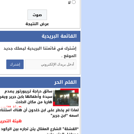
لا
عرض النتيجة
القائمة البريدية
إشترك في قائمتنا البريدية ليصلك جديد
الموقع .
القلم الحر
سائق دراجة تريبورتور يصدم
سيدة وأطفالها بابن جرير ويفر
هاربا من مكان الحادث
هيئة التحرير
لماذا لم يخطر على ابن خلدون أن هناك استثناء
اسمه “ابن جرير”
هيئة التحرير
“القشلة” الشارع المغتال يئن تجاره بين الركود