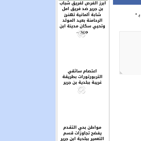
ابرز الفرص لفريق شباب
بن جرير ضد فريق امل
سوق السبت والحظ لعب
شابة ألمانية تهنئ
بـ
*
دورا مهما في خروج
الرحامنة بعيد المولد
الفريقين بنتيجة التعادل
وتحيي سكان مدينة ابن
السلبي
جرير ..
اعتصام سائقي
التربورتورات بطريقة
غريبة ببلدية بن جرير
مواطن بحي التقدم
يفضح تجاوزات قسم
التعمير ببلدية ابن جرير