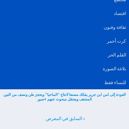
اقتصاد
ثقافة وفنون
كرت أحمر
القلم الحر
بلاغة الصورة
للنساء فقط
العودة إلى امن ابن جرير يفكك مصنعا لانتاج “الماحيا” ويحجز طن ونصف من التين
المجفف ويعتقل مبحوث عنهم +صور
« السابق في المعرض