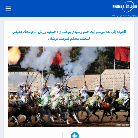
العودة إلى بعد موسم ايت حمو وسيدي بوعثمان : جمعية ورش أمام محك حقيقي
لتنظيم محكم لموسم بوشان
|