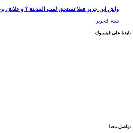
واش ابن جرير فعلا تستحق لقب المدينة ؟ و علاش ب
هيئة التحرير
تابعنا على فيسبوك
تواصل معنا