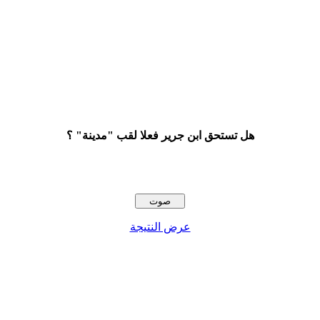
هل تستحق ابن جرير فعلا لقب "مدينة" ؟
عرض النتيجة