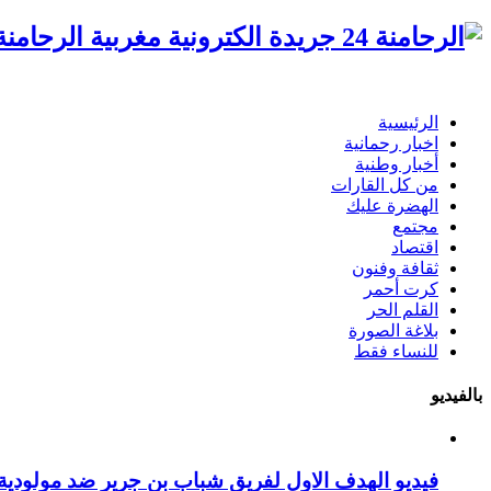
الرحامنة 24 جريدة الكترونية مغ
الرئيسية
اخبار رحمانية
أخبار وطنية
من كل القارات
الهضرة عليك
مجتمع
اقتصاد
ثقافة وفنون
كرت أحمر
القلم الحر
بلاغة الصورة
للنساء فقط
بالفيديو
فيديو الهدف الاول لفريق شباب بن جرير ضد مولودية 