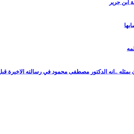
 ابن جرير
ابها
مه
بمثله ..انه الدكتور مصطفى محمود في رسالته الاخيرة قبل