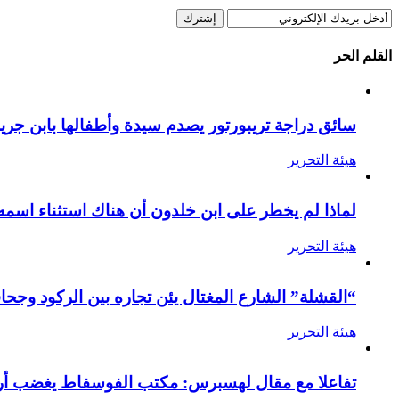
القلم الحر
سائق دراجة تريبورتور يصدم سيدة وأطفالها بابن جرير
هيئة التحرير
لماذا لم يخطر على ابن خلدون أن هناك استثناء اسمه
هيئة التحرير
“القشلة” الشارع المغتال يئن تجاره بين الركود وجحا
هيئة التحرير
تفاعلا مع مقال لهسبرس: مكتب الفوسفاط يغضب أرام