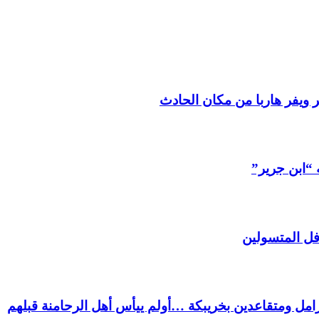
 ويفر هاربا من مكان الحادث
 “ابن جرير”
فل المتسولين
ل ومتقاعدين بخريبكة …أولم ييأس أهل الرحامنة قبلهم