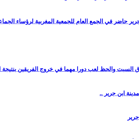
ير حاضر في الجمع العام للجمعية المغربية لرؤساء الجماعا
السبت والحظ لعب دورا مهما في خروج الفريقين بنتيجة ال
دينة ابن جرير ..
جرير