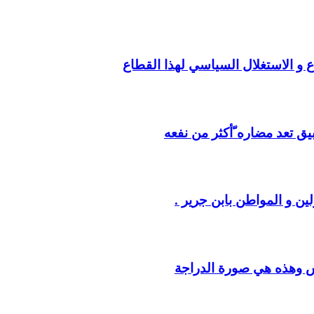
ع و الاستغلال السياسي لهذا القطاع
يق تعد مضاره ّأكثر من نفعه
ين و المواطن بابن جرير .
س وهذه هي صورة الدراجة