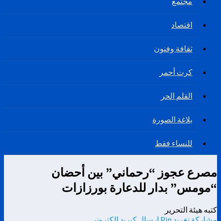
مجتمع
اقتصاد
ثقافة وفنون
كرت أحمر
القلم الحر
بلاغة الصورة
للنساء فقط
مصرع عجوز “رحماني” بين أحضان
“مومس” بدار للدعارة بورزازات
كتبه هيئة التحرير
مشاركة
تغريد
Pin
إرسال كبريد إلكتروني