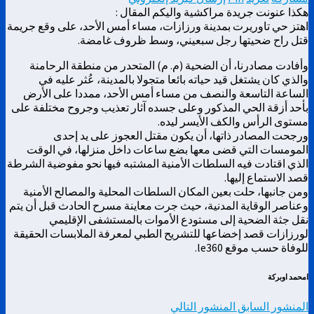
هكذا عنونت جريدة مراكشية واليكم المقال :
اهتز حي تاوريرت بمدينة ورزازات، مساء أمس الأحد، على وقع جريمة
قتل راح ضحيتها رجل سبعيني، وسط ظروف غامضة.
وأفادت مصادرنا، أن الضحية (م. م) المتحدر من منطقة الرحامنة
والذي كان يشتغل قيد حياته بائعا متجولا بالمدينة، عُثر عليه في
الساعة التاسعة والنصف من مساء أمس الأحد، ممددا على الأرض
بأحد أزقة الحي المذكور وعلى جسده آثار تعذيب وجروح مختلفة على
مستوى الرأس والكف الأيسر ليده.
ورجحت المصادر ذاتها، أن يكون مقتل العجوز على يد إحدى
المومسات التي قضى معها بضع ساعات داخل منزلها، في الوقت
الذي اقتادت فيه السلطات الأمنية المشتبه فيها نحو مفوضية الشرطة
قصد الاستماع إليها.
ومن جانبها، حلت بعين المكان السلطات المحلية والمصالح الأمنية
وعناصر الوقاية المدنية، حيث جرت معاينة مسرح الحادث قبل أن يتم
نقل جثة الضحية إلى مستودع الأموات بالمستشفى الإقليمي
لورزازات قصد إخضاعها للتشريح الطبي لمعرفة الملابسات الحقيقة
للوفاة حسب موقع le360.
امحمد اوبركة
المنشور السابق
المنشور التالي