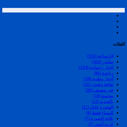
الفئات
24 ساعة
(516)
سليدر
(443)
اخبار رحمانية
(324)
رياضة
(86)
أخبار وطنية
(34)
ثقافة وفنون
(21)
غير مصنف
(20)
مجتمع
(18)
بالفيديو
(12)
الهضرة عليك
(11)
للنساء فقط
(9)
بلاغة الصورة
(7)
كرت أحمر
(7)