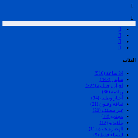
الفئات
24 ساعة
(516)
سليدر
(443)
اخبار رحمانية
(324)
رياضة
(86)
أخبار وطنية
(34)
ثقافة وفنون
(21)
غير مصنف
(20)
مجتمع
(18)
بالفيديو
(12)
الهضرة عليك
(11)
للنساء فقط
(9)