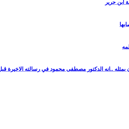
 ابن جرير
ابها
مه
بمثله ..انه الدكتور مصطفى محمود في رسالته الاخيرة قبل