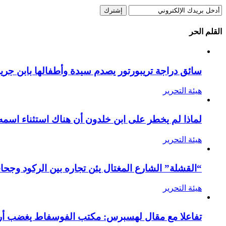
القلم الحر
سائق دراجة تريبورتور يصدم سيدة وأطفالها بابن جرير
هيئة التحرير
لماذا لم يخطر على ابن خلدون أن هناك استثناء اسمه
هيئة التحرير
“القشلة” الشارع المغتال يئن تجاره بين الركود وجحا
هيئة التحرير
تفاعلا مع مقال لهسبرس: مكتب الفوسفاط يغضب أرام