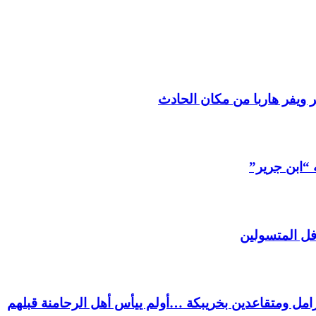
 ويفر هاربا من مكان الحادث
 “ابن جرير”
فل المتسولين
ل ومتقاعدين بخريبكة …أولم ييأس أهل الرحامنة قبلهم