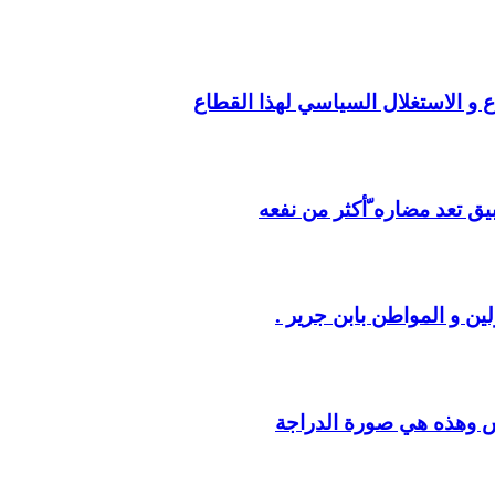
ع و الاستغلال السياسي لهذا القطاع
يق تعد مضاره ّأكثر من نفعه
ين و المواطن بابن جرير .
س وهذه هي صورة الدراجة