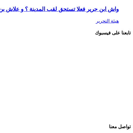
واش ابن جرير فعلا تستحق لقب المدينة ؟ و علاش ب
هيئة التحرير
تابعنا على فيسبوك
تواصل معنا