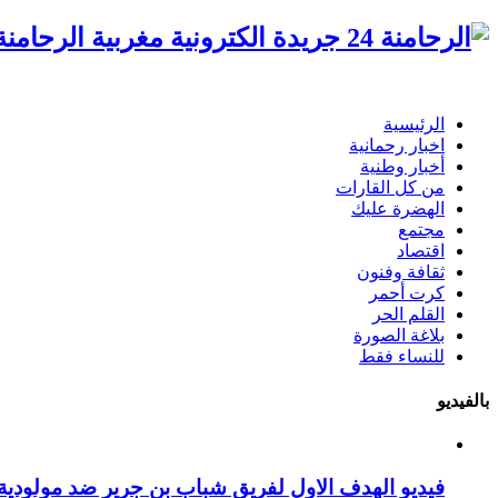
الرحامنة 24 جريدة الكترونية مغ
الرئيسية
اخبار رحمانية
أخبار وطنية
من كل القارات
الهضرة عليك
مجتمع
اقتصاد
ثقافة وفنون
كرت أحمر
القلم الحر
بلاغة الصورة
للنساء فقط
بالفيديو
فيديو الهدف الاول لفريق شباب بن جرير ضد مولودية 