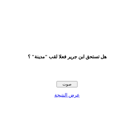
هل تستحق ابن جرير فعلا لقب "مدينة" ؟
عرض النتيجة