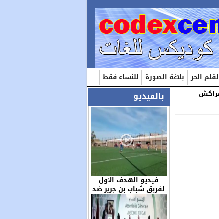
لقلم الحر
بلاغة الصورة
للنساء فقط
مراكش
بالفيديو
فيديو الهدف الاول
لفريق شباب بن جرير ضد
مولودية العيون بكاميرا
الزميل عز الدين …