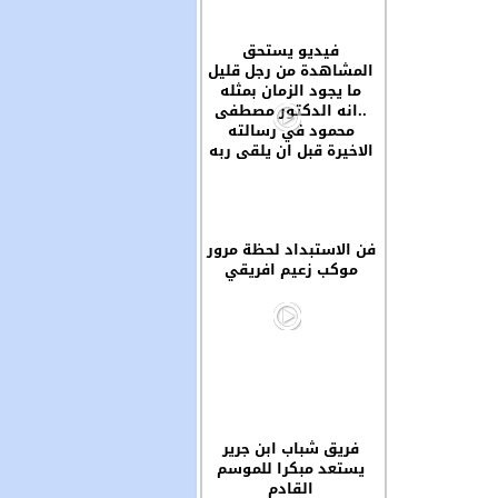
فيديو يستحق
المشاهدة من رجل قليل
ما يجود الزمان بمثله
..انه الدكتور مصطفى
محمود في رسالته
الاخيرة قبل ان يلقى ربه
فن الاستبداد لحظة مرور
موكب زعيم افريقي
فريق شباب ابن جرير
يستعد مبكرا للموسم
القادم