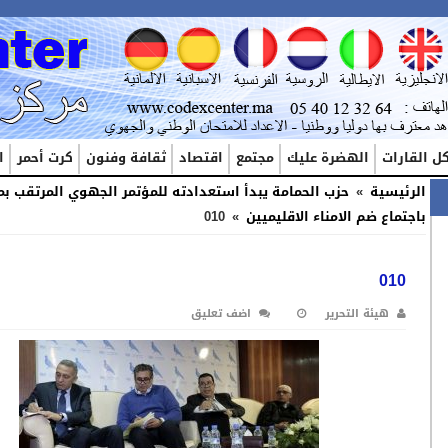
ل القارات
الهضرة عليك
مجتمع
اقتصاد
ثقافة وفنون
كرت أحمر
ا
الرئيسية
»
حزب الحمامة يبدأ استعدادته للمؤتمر الجهوي المرتقب ب
باجتماع ضم الامناء الاقليميين
»
010
010
هيئة التحرير
اضف تعليق