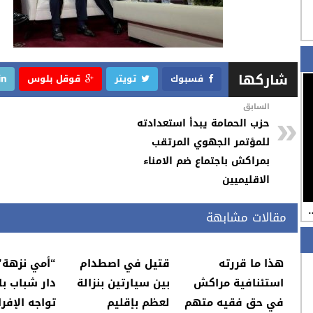
شاركها
فسبوك
تويتر
قوقل بلوس
السابق
حزب الحمامة يبدأ استعدادته
للمؤتمر الجهوي المرتقب
بمراكش باجتماع ضم الامناء
الاقليميين
…
مقالات مشابهة
هذا ما قررته
قتيل في اصطدام
“أمي نزهة”
استئنافية مراكش
بين سيارتين بنزالة
دار شباب با
في حق فقيه متهم
لعظم بإقليم
تواجه الإفرا