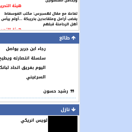
وجحافل المتسولين
هيئة التحرير
تفاعلا مع مقال لهسبرس: مكتب الفوسفاط
يغضب أرامل ومتقاعدين بخريبكة …أولم ييأس
أهل الرحامنة قبلهم
هيئة التحرير
طالع
رجاء ابن جرير يواصل
سلسلة انتصارته ويطيح
اليوم بفريق اتحاد لبانك
السرغيني
رشيد حسون
نازل
لويس انريكي