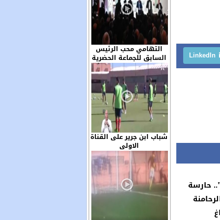
التهامي محب الرئيس
LinkedIn
السابق للجماعة الحضرية
ابن جرير حاضر في الجمع
العام للجمعية المغربية
لرؤساء الجماعات الترابية
شباب ابن جرير على القناة
الاولى
.. حارسة
لرحامنة
غ