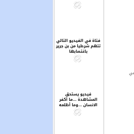
فتاة في الفيديو التالي
تتهم شرطيا من بن جرير
باغتصابها
في
فيديو يستحق
المشاهدة …ما أكفر
الانسان …وما أظلمه