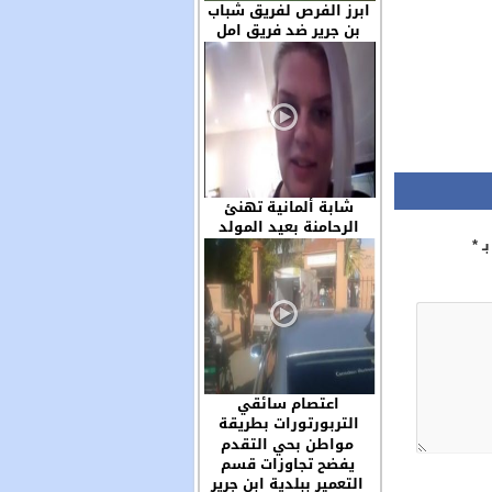
ابرز الفرص لفريق شباب
بن جرير ضد فريق امل
سوق السبت والحظ لعب
دورا مهما في خروج
الفريقين بنتيجة التعادل
السلبي
شابة ألمانية تهنئ
الرحامنة بعيد المولد
بـ
*
وتحيي سكان مدينة ابن
جرير ..
اعتصام سائقي
التربورتورات بطريقة
غريبة ببلدية بن جرير
مواطن بحي التقدم
يفضح تجاوزات قسم
التعمير ببلدية ابن جرير