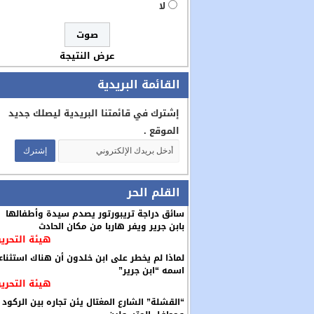
لا
عرض النتيجة
القائمة البريدية
إشترك في قائمتنا البريدية ليصلك جديد
الموقع .
القلم الحر
سائق دراجة تريبورتور يصدم سيدة وأطفالها
بابن جرير ويفر هاربا من مكان الحادث
هيئة التحرير
لماذا لم يخطر على ابن خلدون أن هناك استثناء
اسمه “ابن جرير”
هيئة التحرير
“القشلة” الشارع المغتال يئن تجاره بين الركود