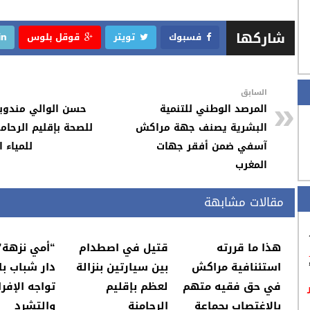
شاركها
فسبوك
تويتر
قوقل بلوس
السابق
المرصد الوطني للتنمية
حسن الوالي مندوبا
البشرية يصنف جهة مراكش
للصحة بإقليم الرحامن
آسفي ضمن أفقر جهات
للمياء 
المغرب
مقالات مشابهة
هذا ما قررته
قتيل في اصطدام
“أمي نزهة”
استئنافية مراكش
بين سيارتين بنزالة
دار شباب با
في حق فقيه متهم
لعظم بإقليم
تواجه الإفرا
بالاغتصاب بجماعة
الرحامنة
والتشرد