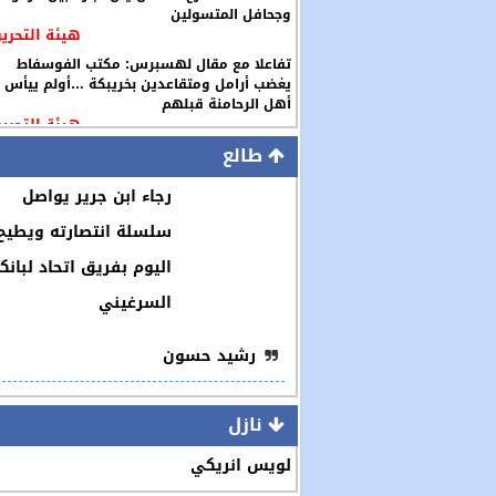
وجحافل المتسولين
هيئة التحرير
تفاعلا مع مقال لهسبرس: مكتب الفوسفاط
يغضب أرامل ومتقاعدين بخريبكة …أولم ييأس
أهل الرحامنة قبلهم
هيئة التحرير
طالع
رجاء ابن جرير يواصل
سلسلة انتصارته ويطيح
اليوم بفريق اتحاد لبانك
السرغيني
رشيد حسون
نازل
لويس انريكي