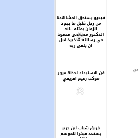
فيديو يستحق المشاهدة
من رجل قليل ما يجود
الزمان بمثله ..انه
الدكتور مصطفى محمود
في رسالته الاخيرة قبل
ان يلقى ربه
في
فن الاستبداد لحظة مرور
موكب زعيم افريقي
فريق شباب ابن جرير
يستعد مبكرا للموسم