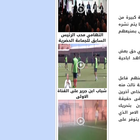
 كبيرة من
 يتم نشره
ص بصنيعهم
التهامي محب الرئيس
السابق للجماعة الحضرية
ابن جرير حاضر في الجمع
في حق بعض
العام للجمعية المغربية
لرؤساء الجماعات الترابية
هد اباحية
نهم فاعل
 نالت منه
شباب ابن جرير على القناة
خاص آخرين
الاولى
قى حقيقة
ن بتحريك
لامر الذي
يتوفر على