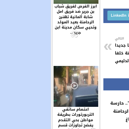
ابرز الفرص لفريق شباب
بن جرير ضد فريق امل
LinkedIn
سوق السبت والحظ لعب
شابة ألمانية تهنئ
دورا مهما في خروج
الرحامنة بعيد المولد
الفريقين بنتيجة التعادل
وتحيي سكان مدينة ابن
السلبي
جرير ..
التالي
 جديدا
ة خلفا
الدليمي
.. حارسة
اعتصام سائقي
لرحامنة
التربورتورات بطريقة
غ
غريبة ببلدية بن جرير
مواطن بحي التقدم
يفضح تجاوزات قسم