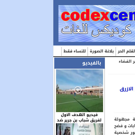
لقلم الحر
بلاغة الصورة
للنساء فقط
 الفضاء
بالفيديو
لازرق
فيديو الهدف الاول
ة مجهولة
لفريق شباب بن جرير ضد
مولودية العيون بكاميرا
بات و فضح
الزميل عز الدين …
ور شخصية