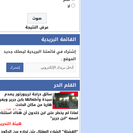
لا
عرض النتيجة
القائمة البريدية
إشترك في قائمتنا البريدية ليصلك جديد
الموقع .
القلم الحر
سائق دراجة تريبورتور يصدم
سيدة وأطفالها بابن جرير ويفر
هاربا من مكان الحادث
هيئة التحرير
لماذا لم يخطر على ابن خلدون أن هناك استثناء
اسمه “ابن جرير”
هيئة التحرير
“القشلة” الشارع المغتال يئن تجاره بين الركود