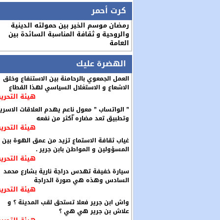
كرت أحمر
رمضان موسم الخير بين حمولته الدينية
والروحية و ثقافة المناسبة السائدة بين
العامة
الهضرة عليك
العمل الجمعوي بالرحامنة بين الاستنفاع وخلق
الاشعاع و الاستغلال السياسي لهذا القطاع
هيئة التحرير
” الواتساب ” معول ناعم يهدم العلاقات الاسري
وتطبيق تعد مضاره ّأكثر من نفعه
هيئة التحرير
غياب ثقافة الاستماع تزيد من عمق الهوة بين
المسؤولين و المواطن بابن جرير .
هيئة التحرير
سيارة خفيفة تهدس دراجة نارية بشارع محمد
السادس وهذه هي صورة الدراجة
هيئة التحرير
واش ابن جرير فعلا تستحق لقب المدينة ؟ و
علاش بن جرير هي هي ؟