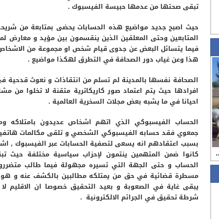
تبقى صحتها من عدمها حبيسة الفيسبوك .
حيث اصبح جديد مواضيع هذه الحسابات يحضى بمتابعة من شريحة
المتابعين وحتى المعلقين الذين ينقسمون بين مؤيد و معارض لما
فيما يتسائل البعض عن جدوى قيام شخص او مجموعة من الاشخا
هذا وعن غياب دور الصحافة في التطرق لهكذا مواضيع .
الصحافة نفسها بالمدينة لم تسلم من انتقاذات و نعوث قدحية 
افرادها حيث يتم اعتماد صور كاريكاترية متقنة لا تخلوا من مشا
احيانا في ما يشبه بعض مجلات السخرية العالمية .
الحساب الفيسبوكي الذي اتهم اشخاص عديدون بامتلاكه وم
جمعوي فقد حسابه الفيسبوكي الشخصي و تلقى مكالمات هاتفية
بسبب اعتقادهم انه يسعى لتصفية الحسابات عبر الفيسبوك , اش
…
كانوا ضمن المتهمين ينتمون لإحزاب سياسية مختلفة حيث تب
الحساب و حتى الجهة التي تسيره مجهولة فيما طالب متضررو
مسطرة قضائية في حق من يمتلكه مطالبين بالكشف عنه و هو ا
يبقى غاية في الصعوبة و بعيد التحقيق خصوصا ان الاقليم لا 
شرطة تحقيق في الجرائم الالكترونية .