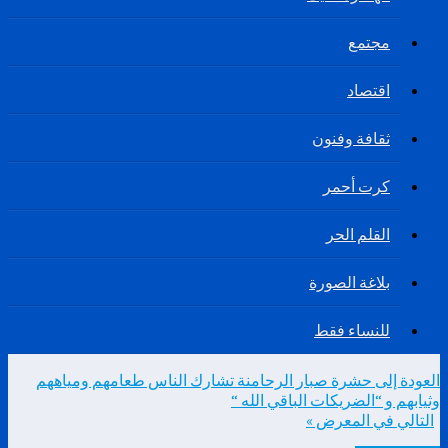
مجتمع
اقتصاد
ثقافة وفنون
كرت أحمر
القلم الحر
بلاغة الصورة
للنساء فقط
العودة إلى حشرة صبار الرحامنة تشارك الناس طعامهم ومياههم
وثيابهم و “الضريكات الباقي الله “
التالي في المعرض »