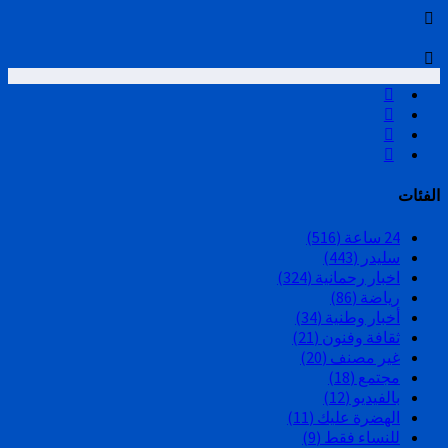
الفئات
24 ساعة
(516)
سليدر
(443)
اخبار رحمانية
(324)
رياضة
(86)
أخبار وطنية
(34)
ثقافة وفنون
(21)
غير مصنف
(20)
مجتمع
(18)
بالفيديو
(12)
الهضرة عليك
(11)
للنساء فقط
(9)