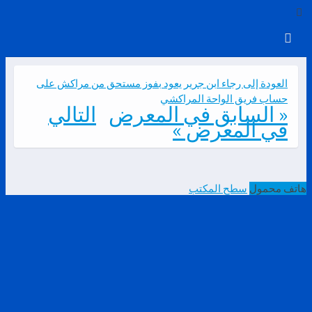
العودة إلى رجاء ابن جرير يعود بفوز مستحق من مراكش على
حساب فريق الواحة المراكشي
« السابق في المعرض
التالي
في المعرض »
هاتف محمول
سطح المكتب