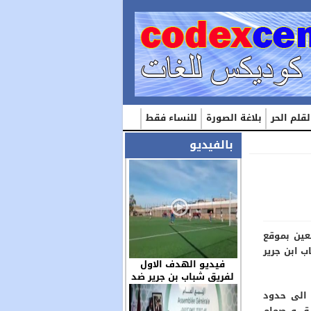
لقلم الحر
بلاغة الصورة
للنساء فقط
بالفيديو
ين بموقع
باب ابن جرير
فيديو الهدف الاول
لفريق شباب بن جرير ضد
مولودية العيون بكاميرا
 الى حدود
الزميل عز الدين …
يق و صمام