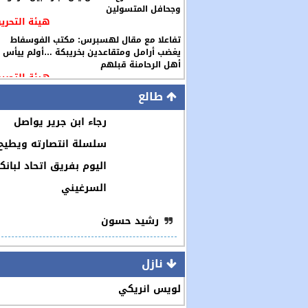
وجحافل المتسولين
هيئة التحرير
تفاعلا مع مقال لهسبرس: مكتب الفوسفاط
يغضب أرامل ومتقاعدين بخريبكة …أولم ييأس
أهل الرحامنة قبلهم
هيئة التحرير
طالع
رجاء ابن جرير يواصل
سلسلة انتصارته ويطيح
اليوم بفريق اتحاد لبانك
السرغيني
رشيد حسون
نازل
لويس انريكي