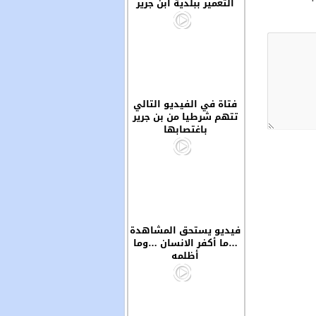
التعمير ببلدية ابن جرير
فتاة في الفيديو التالي
تتهم شرطيا من بن جرير
باغتصابها
فيديو يستحق المشاهدة
…ما أكفر الانسان …وما
أظلمه