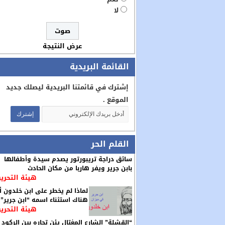
لا
عرض النتيجة
القائمة البريدية
إشترك في قائمتنا البريدية ليصلك جديد
الموقع .
القلم الحر
سائق دراجة تريبورتور يصدم سيدة وأطفالها
بابن جرير ويفر هاربا من مكان الحادث
هيئة التحرير
لماذا لم يخطر على ابن خلدون أ
هناك استثناء اسمه “ابن جرير”
هيئة التحرير
“القشلة” الشارع المغتال يئن تجاره بين الركود