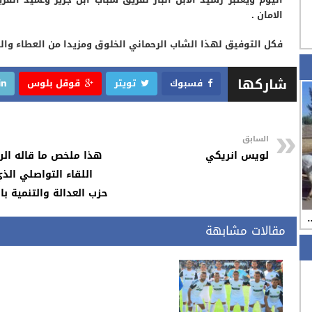
الامان .
فكل التوفيق لهذا الشاب الرحماني الخلوق ومزيدا من العطاء والت
شاركها
فسبوك
تويتر
قوقل بلوس
السابق
لويس انريكي
هذا ملخص ما قاله الر
اللقاء التواصلي الذ
حزب العدالة والتنمية با
…
مقالات مشابهة