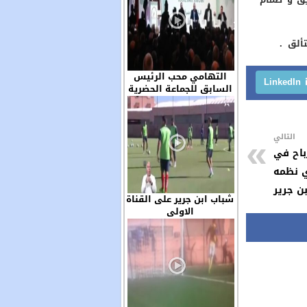
ألق .
التهامي محب الرئيس
LinkedIn
السابق للجماعة الحضرية
ابن جرير حاضر في الجمع
العام للجمعية المغربية
لرؤساء الجماعات الترابية
التالي
باح في
ي نظمه
بن جرير
شباب ابن جرير على القناة
الاولى