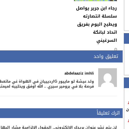
رجاء ابن جرير يواصل
سلسلة انتصارته
ويطيح اليوم بفريق
اتحاد لبانكة
السرغيني
تعليق واحد
abdelaaziz imhli
ولد عيشة لو ماييور Gارديييان في الهواة غي م
فرصة بلا في برومير سيري .. الله اوفق ويخلييه لميم
ن
اترك تعليقاً
لن يتم نشر عنوان بريدك الإلكتروني.
الحقول الإلزامية مشار إليها 