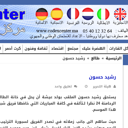
ل القارات
الهضرة عليك
مجتمع
اقتصاد
ثقافة وفنون
كرت أحمر
ا
الرئيسية
»
طالع
»
رشيد حسون
رشيد حسون
هيئة التحرير
تعليق واحد
يستحق رشيد حسون الملقب بولد عيشة أن يحل في خانة الطالع
الرحامنة 24 نظرا لـتألقه في كافة المباريات التي خاضها فريق ش
هذا الموسم.
حيث ساهم الى جانب زملائه في تصدر الفريق لسبورة الترتيب
اليوم ويعتبر رشيد الابن البار لفريق شباب ابن جرير وعميد الفر