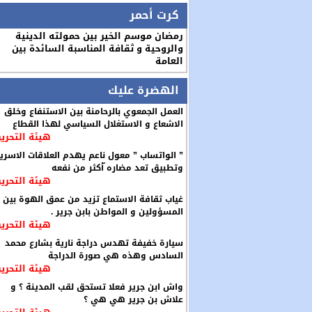
كرت أحمر
رمضان موسم الخير بين حمولته الدينية
والروحية و ثقافة المناسبة السائدة بين
العامة
الهضرة عليك
العمل الجمعوي بالرحامنة بين الاستنفاع وخلق
الاشعاع و الاستغلال السياسي لهذا القطاع
هيئة التحرير
” الواتساب ” معول ناعم يهدم العلاقات الاسري
وتطبيق تعد مضاره ّأكثر من نفعه
هيئة التحرير
غياب ثقافة الاستماع تزيد من عمق الهوة بين
المسؤولين و المواطن بابن جرير .
هيئة التحرير
سيارة خفيفة تهدس دراجة نارية بشارع محمد
السادس وهذه هي صورة الدراجة
هيئة التحرير
واش ابن جرير فعلا تستحق لقب المدينة ؟ و
علاش بن جرير هي هي ؟