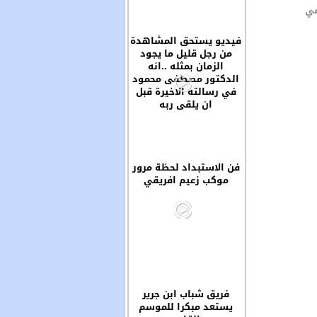
في
فيديو يستحق المشاهدة
من رجل قليل ما يجود
الزمان بمثله ..انه
الدكتور مصطفى محمود
في رسالته الاخيرة قبل
ان يلقى ربه
فن الاستبداد لحظة مرور
موكب زعيم افريقي
فريق شباب ابن جرير
يستعد مبكرا للموسم