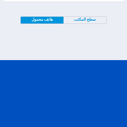
سطح المكتب
هاتف محمول