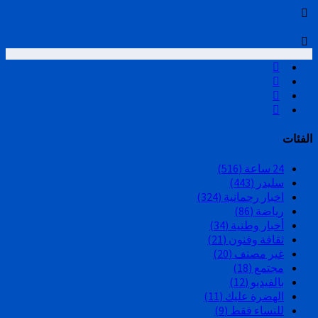
الفئات
24 ساعة
(516)
سليدر
(443)
اخبار رحمانية
(324)
رياضة
(86)
أخبار وطنية
(34)
ثقافة وفنون
(21)
غير مصنف
(20)
مجتمع
(18)
بالفيديو
(12)
الهضرة عليك
(11)
للنساء فقط
(9)