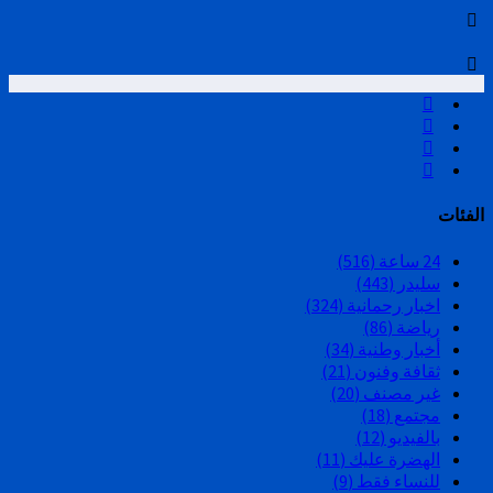
الفئات
24 ساعة
(516)
سليدر
(443)
اخبار رحمانية
(324)
رياضة
(86)
أخبار وطنية
(34)
ثقافة وفنون
(21)
غير مصنف
(20)
مجتمع
(18)
بالفيديو
(12)
الهضرة عليك
(11)
للنساء فقط
(9)