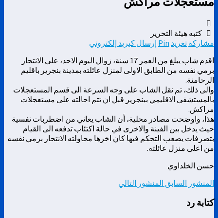
مستعجلات مراكش
كتبه هيئة التحرير
مشاركة
تغريد
Pin
إرسال كبريد إلكتروني
اقدم شاب يبلغ من العمر 17 سنة، زوال اليوم الاحد، على الانتحار
برمي نفسه من الطابق الاولى لمنزل عائلته بمدينة بنجرير باقليم
الرحامنة.
والى ذلك، تم نقل الشاب على وجه السرعة الى قسم المستعجلات
بالمستشفى الاقليمي ببنجرير قبل ان تتم احالته على مستعجلات
مراكش.
هذا، واوضحت مصادر محلية، أن الشاب يعاني من اضطربات نفسية
حيث يدخل بين الفينة والاخرى في حالة اكتئاب تدفعه الى القيام
بتصرفات يصعب التحكم فيها كان اخرها محاولته الانتحار برمي نفسه
من اعلى منزل عائلته.
حسن الخلداوي
المنشور السابق
المنشور التالي
كتابة رد