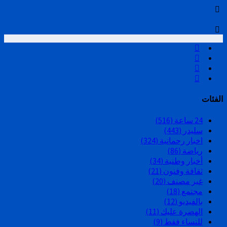
الفئات
24 ساعة
(516)
سليدر
(443)
اخبار رحمانية
(324)
رياضة
(86)
أخبار وطنية
(34)
ثقافة وفنون
(21)
غير مصنف
(20)
مجتمع
(18)
بالفيديو
(12)
الهضرة عليك
(11)
للنساء فقط
(9)