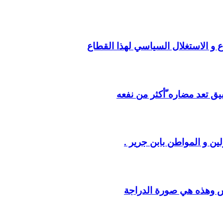
ع و الاستغلال السياسي لهذا القطاع
يق تعد مضاره ّأكثر من نفعه
ين و المواطن بابن جرير .
س وهذه هي صورة الدراجة