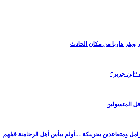
 ويفر هاربا من مكان الحادث
 “ابن جرير”
فل المتسولين
ل ومتقاعدين بخريبكة …أولم ييأس أهل الرحامنة قبلهم