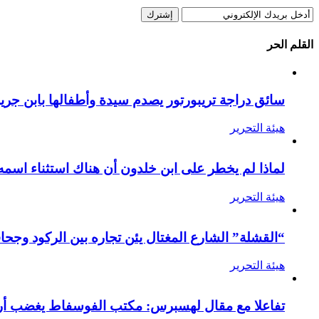
القلم الحر
سائق دراجة تريبورتور يصدم سيدة وأطفالها بابن جرير
هيئة التحرير
لماذا لم يخطر على ابن خلدون أن هناك استثناء اسمه
هيئة التحرير
“القشلة” الشارع المغتال يئن تجاره بين الركود وجحا
هيئة التحرير
تفاعلا مع مقال لهسبرس: مكتب الفوسفاط يغضب أرام