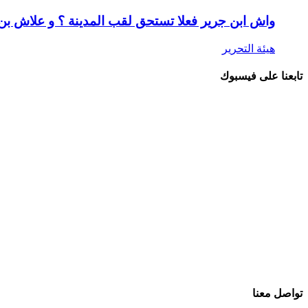
واش ابن جرير فعلا تستحق لقب المدينة ؟ و علاش ب
هيئة التحرير
تابعنا على فيسبوك
تواصل معنا