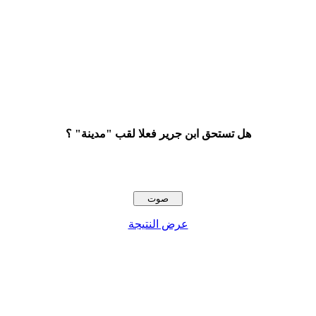
هل تستحق ابن جرير فعلا لقب "مدينة" ؟
عرض النتيجة