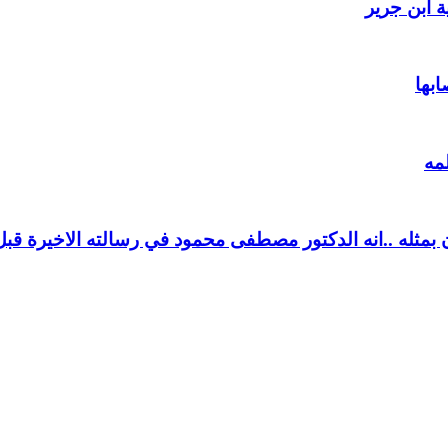
 ابن جرير
ابها
مه
بمثله ..انه الدكتور مصطفى محمود في رسالته الاخيرة قبل