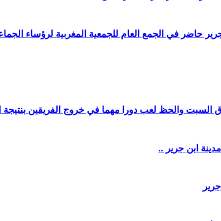
ير حاضر في الجمع العام للجمعية المغربية لرؤساء الجماعا
السبت والحظ لعب دورا مهما في خروج الفريقين بنتيجة ال
دينة ابن جرير ..
جرير