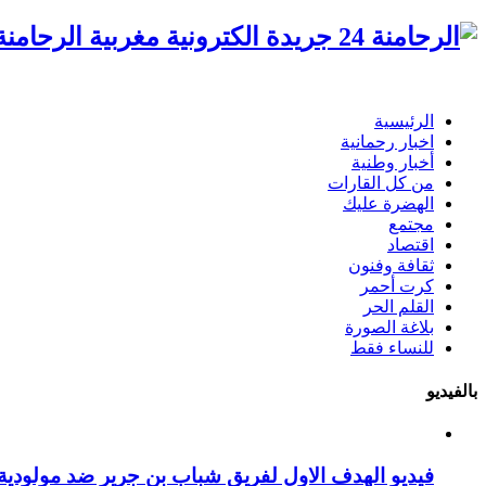
الرحامنة 24 جريدة الكترونية مغ
الرئيسية
اخبار رحمانية
أخبار وطنية
من كل القارات
الهضرة عليك
مجتمع
اقتصاد
ثقافة وفنون
كرت أحمر
القلم الحر
بلاغة الصورة
للنساء فقط
بالفيديو
فيديو الهدف الاول لفريق شباب بن جرير ضد مولودية 