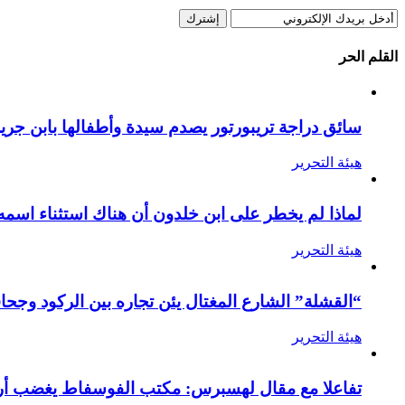
القلم الحر
سائق دراجة تريبورتور يصدم سيدة وأطفالها بابن جرير
هيئة التحرير
لماذا لم يخطر على ابن خلدون أن هناك استثناء اسمه
هيئة التحرير
“القشلة” الشارع المغتال يئن تجاره بين الركود وجحا
هيئة التحرير
تفاعلا مع مقال لهسبرس: مكتب الفوسفاط يغضب أرام