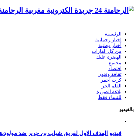
الرحامنة 24 جريدة الكترونية مغ
الرئيسية
اخبار رحمانية
أخبار وطنية
من كل القارات
الهضرة عليك
مجتمع
اقتصاد
ثقافة وفنون
كرت أحمر
القلم الحر
بلاغة الصورة
للنساء فقط
بالفيديو
فيديو الهدف الاول لفريق شباب بن جرير ضد مولودية 