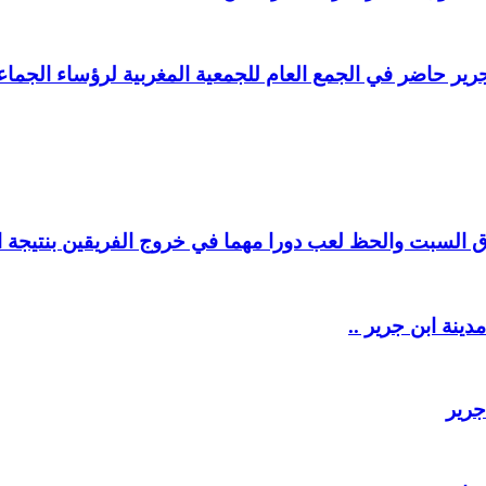
ير حاضر في الجمع العام للجمعية المغربية لرؤساء الجماعا
السبت والحظ لعب دورا مهما في خروج الفريقين بنتيجة ال
دينة ابن جرير ..
جرير