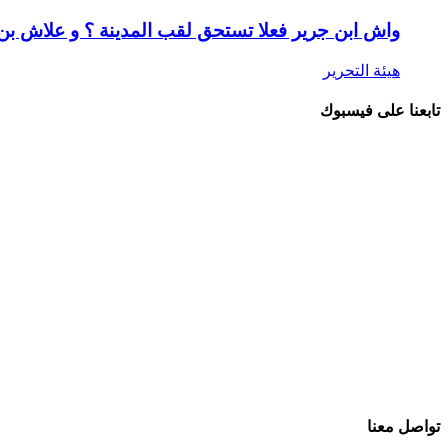
واش ابن جرير فعلا تستحق لقب المدينة ؟ و علاش ب
هيئة التحرير
تابعنا على فيسبوك
تواصل معنا