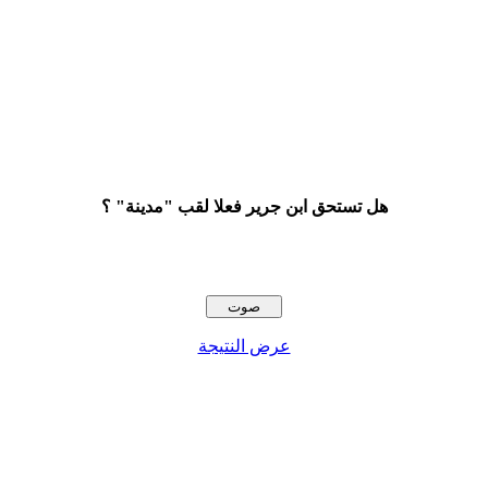
هل تستحق ابن جرير فعلا لقب "مدينة" ؟
عرض النتيجة