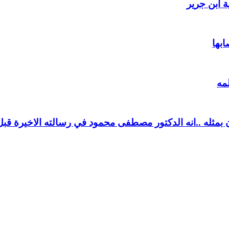
 ابن جرير
ابها
مه
بمثله ..انه الدكتور مصطفى محمود في رسالته الاخيرة قبل