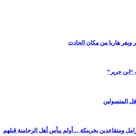
 ويفر هاربا من مكان الحادث
 “ابن جرير”
فل المتسولين
ل ومتقاعدين بخريبكة …أولم ييأس أهل الرحامنة قبلهم