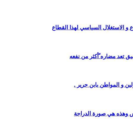
ع و الاستغلال السياسي لهذا القطاع
يق تعد مضاره ّأكثر من نفعه
ين و المواطن بابن جرير .
س وهذه هي صورة الدراجة