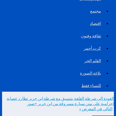
مجتمع
اقتصاد
ثقافة وفنون
كرت أحمر
القلم الحر
بلاغة الصورة
للنساء فقط
العودة إلى شرطة القلعة بتنسيق مع شرطة ابن جرير تطارد عصابة
اجرامية على متن سيارة مسروقة من ابن جرير +صور
التالي في المعرض »