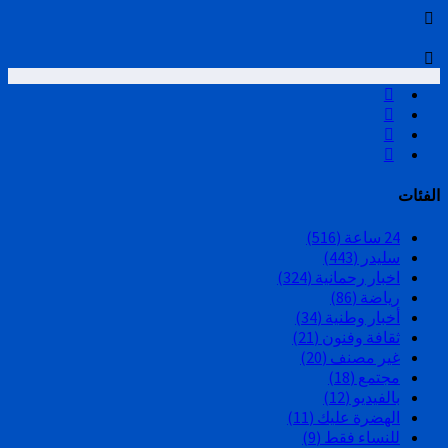
الفئات
24 ساعة
(516)
سليدر
(443)
اخبار رحمانية
(324)
رياضة
(86)
أخبار وطنية
(34)
ثقافة وفنون
(21)
غير مصنف
(20)
مجتمع
(18)
بالفيديو
(12)
الهضرة عليك
(11)
للنساء فقط
(9)