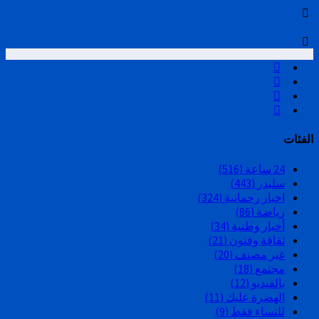
الفئات
24 ساعة
(516)
سليدر
(443)
اخبار رحمانية
(324)
رياضة
(86)
أخبار وطنية
(34)
ثقافة وفنون
(21)
غير مصنف
(20)
مجتمع
(18)
بالفيديو
(12)
الهضرة عليك
(11)
للنساء فقط
(9)