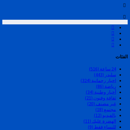
الفئات
24 ساعة
(516)
سليدر
(443)
اخبار رحمانية
(324)
رياضة
(86)
أخبار وطنية
(34)
ثقافة وفنون
(21)
غير مصنف
(20)
مجتمع
(18)
بالفيديو
(12)
الهضرة عليك
(11)
للنساء فقط
(9)