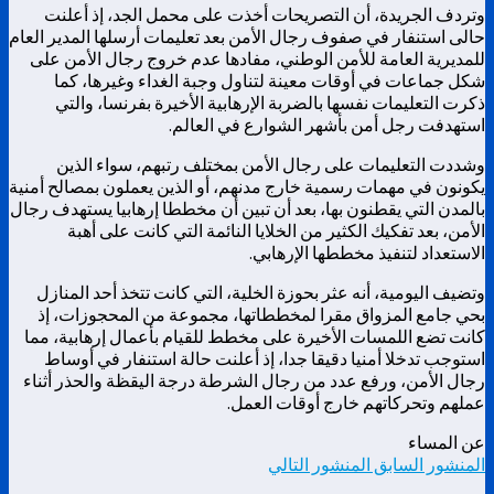
وتردف الجريدة، أن التصريحات أخذت على محمل الجد، إذ أعلنت
حالى استنفار في صفوف رجال الأمن بعد تعليمات أرسلها المدير العام
للمديرية العامة للأمن الوطني، مفادها عدم خروج رجال الأمن على
شكل جماعات في أوقات معينة لتناول وجبة الغداء وغيرها، كما
ذكرت التعليمات نفسها بالضربة الإرهابية الأخيرة بفرنسا، والتي
استهدفت رجل أمن بأشهر الشوارع في العالم.
وشددت التعليمات على رجال الأمن بمختلف رتبهم، سواء الذين
يكونون في مهمات رسمية خارج مدنهم، أو الذين يعملون بمصالح أمنية
بالمدن التي يقطنون بها، بعد أن تبين أن مخططا إرهابيا يستهدف رجال
الأمن، بعد تفكيك الكثير من الخلايا النائمة التي كانت على أهبة
الاستعداد لتنفيذ مخططها الإرهابي.
وتضيف اليومية، أنه عثر بحوزة الخلية، التي كانت تتخذ أحد المنازل
بحي جامع المزواق مقرا لمخططاتها، مجموعة من المحجوزات، إذ
كانت تضع اللمسات الأخيرة على مخطط للقيام بأعمال إرهابية، مما
استوجب تدخلا أمنيا دقيقا جدا، إذ أعلنت حالة استنفار في أوساط
رجال الأمن، ورفع عدد من رجال الشرطة درجة اليقظة والحذر أثناء
عملهم وتحركاتهم خارج أوقات العمل.
عن المساء
المنشور السابق
المنشور التالي