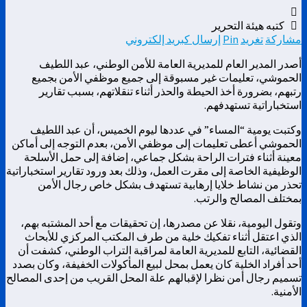
كتبه هيئة التحرير
مشاركة
تغريد
Pin
إرسال كبريد إلكتروني
أصدر المدير العام للمديرية العامة للأمن الوطني، عبد اللطيف
الحموشي، تعليمات غير مسبوقة إلى جميع موظفي الأمن بجميع
رتبهم، بضرورة أخذ الحيطة والحذر أثناء تنقلاتهم، بسبب تقارير
استخباراتية تستهدفهم.
وكتبت يومية “المساء” في عددها ليوم الخميس، أن عبد اللطيف
الحموشي أعطى تعليمات إلى موظفي الأمن، بعدم التوجه إلى أماكن
معينة أثناء فترات الراحة بشكل جماعي، إضافة إلى حمل الأسلحة
الوظيفية الخاصة إلى مقرت العمل، وذلك بعد ورود تقارير استخباراتية
تحذر من نشاط خلايا إرهابية تستهدف بشكل خاص رجال الأمن
بمختلف المصالح والرتب.
وتقول اليومية، نقلا عن مصدرها، إن تحقيقات مع أحد المشتبه بهم،
الذي اعتقل أثناء تفكيك خلية من طرف المكتب المركزي للأبحاث
القضائية، التابع للمديرية العامة لمراقبة التراب الوطني، كشفت أن
أحد أفراد الخلية كان يعمل بمحل لبيع المأكولات الخفيفة، وكان بصدد
تسميم رجال أمن نظرا لإقبالهم علة المحل القريب من إحدى المصالح
الأمنية.