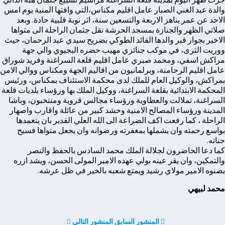
والدة عبد الغني الصبار عامل اقليم مكناس،التي وافتها المنية يوم امس
الاحد عن عمر يناهز الاربعة والتسعين سنة، اثر نوبة قلبية حادة. وبعد
صلاتي الظهر والجنازة بمسجد الحرشة نقل جثمان الراحلة الى متواها
الاخير بجوار قبر والدها القائد الطوكي بضريح سيدي عبد الرحمان، حيث
ووريت الثرى، في موكب جنائزي مهيب حضره البجيوي والي جهة
مراكش اسفي، ومحمد صبري عامل اقليم قلعة السراغنة وفريد شوراق
عامل اقليم الرحامنة، وبرلمانيون من اقاليم الجهة ومكناس ووالي الامن
بمراكش، والوكيل العام للملك لدى محكمة الاستئناف بمكناس، ورئيس
المحكمة الابتدائية بقلعة السراغنة، ووكيل الملك بها ورؤساء بلديات قلعة
السراغنة، تملالت والعطاوية ورؤساء مجالس قروية ومنتخبون، وباشا
المدينة ورؤساء المصالح الامنية وحشد كبير من عائلة واقارب واصهار
الراحلة ، كما رفعت اكف الضراعة الى الله العلي القدير بان يتغمدها
بواسع رحمته وان يشملها بمغفرته ورضوانه وان يجعل متواها فسيح
جناته.
كما دعا الحاضرون لجلالة الملك محمد السادس بالحفظ والنصر
والتمكين، وان يقر عينه بولي عهده الامير المولى الحسن، ويشد ازره
بصنوه الامير مولاي رشيد ويمتع شعبه بالخير في ظل عرشه.
محمد لبيهي
المنشور السابق
المنشور التالي