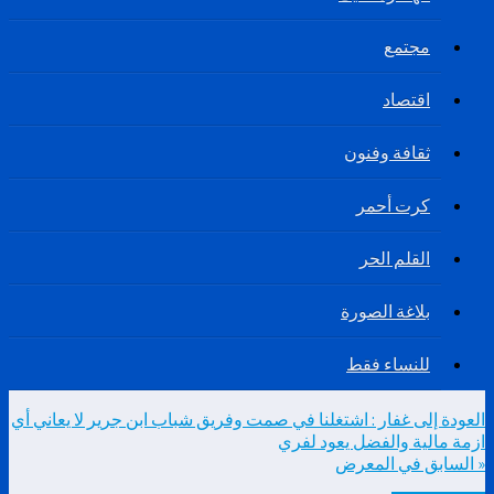
مجتمع
اقتصاد
ثقافة وفنون
كرت أحمر
القلم الحر
بلاغة الصورة
للنساء فقط
العودة إلى غفار : اشتغلنا في صمت وفريق شباب ابن جرير لا يعاني أي
ازمة مالية والفضل يعود لفري
« السابق في المعرض