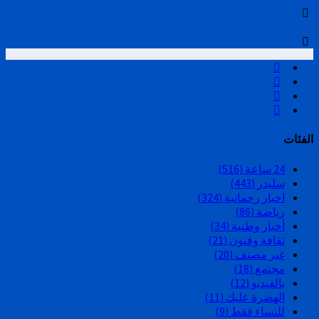
الفئات
24 ساعة
(516)
سليدر
(443)
اخبار رحمانية
(324)
رياضة
(86)
أخبار وطنية
(34)
ثقافة وفنون
(21)
غير مصنف
(20)
مجتمع
(18)
بالفيديو
(12)
الهضرة عليك
(11)
للنساء فقط
(9)