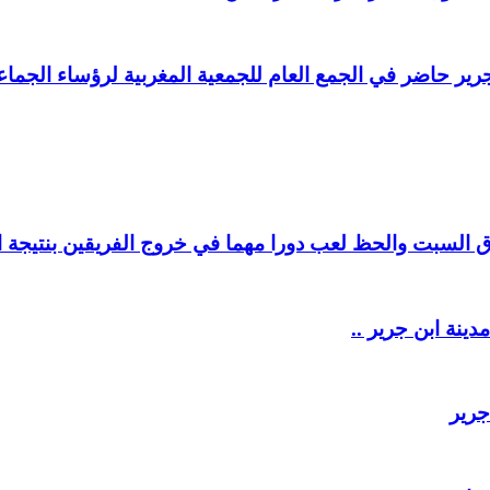
ير حاضر في الجمع العام للجمعية المغربية لرؤساء الجماعا
السبت والحظ لعب دورا مهما في خروج الفريقين بنتيجة ال
دينة ابن جرير ..
جرير