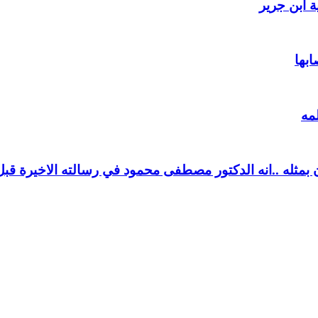
 ابن جرير
ابها
مه
بمثله ..انه الدكتور مصطفى محمود في رسالته الاخيرة قبل