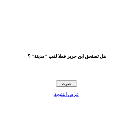
هل تستحق ابن جرير فعلا لقب "مدينة" ؟
عرض النتيجة