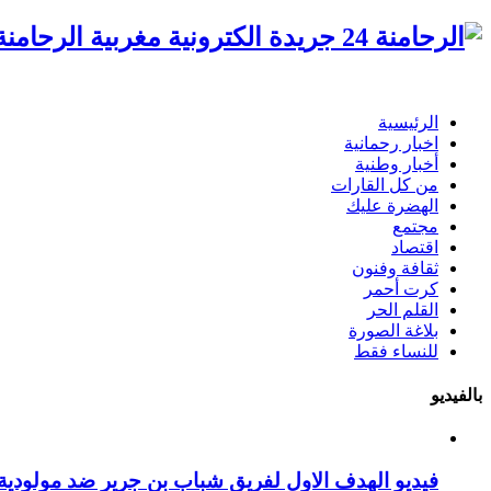
الرحامنة 24 جريدة الكترونية مغ
الرئيسية
اخبار رحمانية
أخبار وطنية
من كل القارات
الهضرة عليك
مجتمع
اقتصاد
ثقافة وفنون
كرت أحمر
القلم الحر
بلاغة الصورة
للنساء فقط
بالفيديو
فيديو الهدف الاول لفريق شباب بن جرير ضد مولودية 