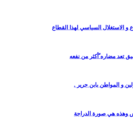
ع و الاستغلال السياسي لهذا القطاع
يق تعد مضاره ّأكثر من نفعه
ين و المواطن بابن جرير .
س وهذه هي صورة الدراجة