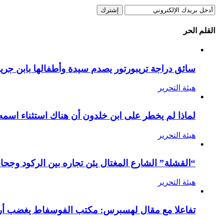
القلم الحر
سائق دراجة تريبورتور يصدم سيدة وأطفالها بابن جرير
هيئة التحرير
لماذا لم يخطر على ابن خلدون أن هناك استثناء اسمه
هيئة التحرير
“القشلة” الشارع المغتال يئن تجاره بين الركود وجحا
هيئة التحرير
تفاعلا مع مقال لهسبرس: مكتب الفوسفاط يغضب أرام