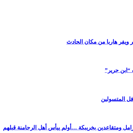
 ويفر هاربا من مكان الحادث
 “ابن جرير”
فل المتسولين
ل ومتقاعدين بخريبكة …أولم ييأس أهل الرحامنة قبلهم