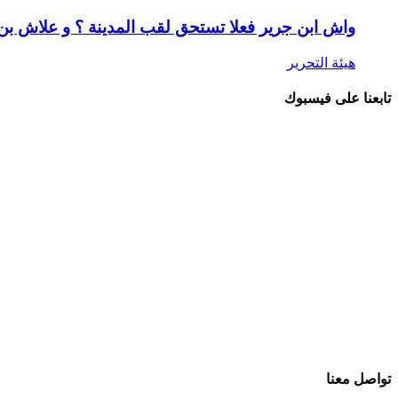
واش ابن جرير فعلا تستحق لقب المدينة ؟ و علاش ب
هيئة التحرير
تابعنا على فيسبوك
تواصل معنا