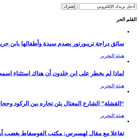
القلم الحر
سائق دراجة تريبورتور يصدم سيدة وأطفالها بابن جرير
هيئة التحرير
لماذا لم يخطر على ابن خلدون أن هناك استثناء اسمه
هيئة التحرير
“القشلة” الشارع المغتال يئن تجاره بين الركود وجحا
هيئة التحرير
تفاعلا مع مقال لهسبرس: مكتب الفوسفاط يغضب أرام