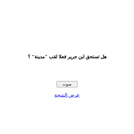
هل تستحق ابن جرير فعلا لقب "مدينة" ؟
عرض النتيجة