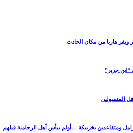
 ويفر هاربا من مكان الحادث
 “ابن جرير”
فل المتسولين
ل ومتقاعدين بخريبكة …أولم ييأس أهل الرحامنة قبلهم