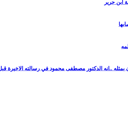
 ابن جرير
ابها
مه
بمثله ..انه الدكتور مصطفى محمود في رسالته الاخيرة قبل