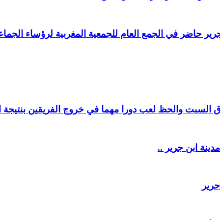
ير حاضر في الجمع العام للجمعية المغربية لرؤساء الجماعا
السبت والحظ لعب دورا مهما في خروج الفريقين بنتيجة ال
دينة ابن جرير ..
جرير