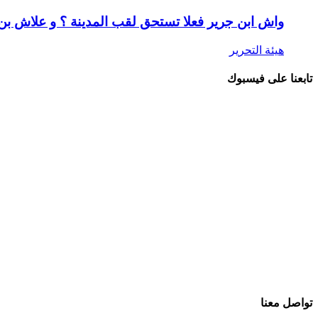
واش ابن جرير فعلا تستحق لقب المدينة ؟ و علاش ب
هيئة التحرير
تابعنا على فيسبوك
تواصل معنا