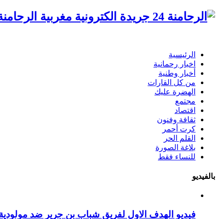
الرحامنة 24 جريدة الكترونية مغ
الرئيسية
اخبار رحمانية
أخبار وطنية
من كل القارات
الهضرة عليك
مجتمع
اقتصاد
ثقافة وفنون
كرت أحمر
القلم الحر
بلاغة الصورة
للنساء فقط
بالفيديو
فيديو الهدف الاول لفريق شباب بن جرير ضد مولودية 