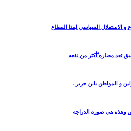
ع و الاستغلال السياسي لهذا القطاع
يق تعد مضاره ّأكثر من نفعه
ين و المواطن بابن جرير .
س وهذه هي صورة الدراجة