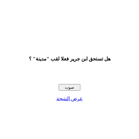
هل تستحق ابن جرير فعلا لقب "مدينة" ؟
عرض النتيجة