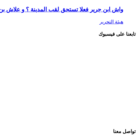
واش ابن جرير فعلا تستحق لقب المدينة ؟ و علاش ب
هيئة التحرير
تابعنا على فيسبوك
تواصل معنا