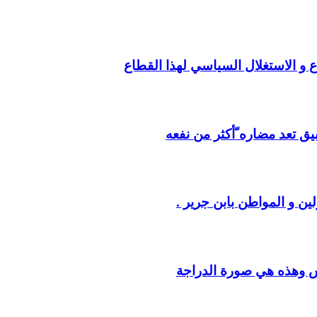
ع و الاستغلال السياسي لهذا القطاع
يق تعد مضاره ّأكثر من نفعه
ين و المواطن بابن جرير .
س وهذه هي صورة الدراجة