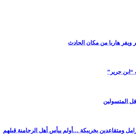
 ويفر هاربا من مكان الحادث
 “ابن جرير”
فل المتسولين
ل ومتقاعدين بخريبكة …أولم ييأس أهل الرحامنة قبلهم