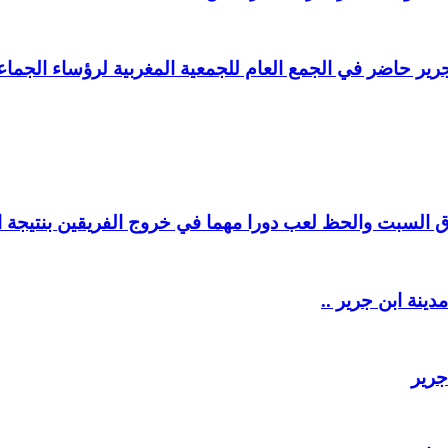
ير حاضر في الجمع العام للجمعية المغربية لرؤساء الجماعا
السبت والحظ لعب دورا مهما في خروج الفريقين بنتيجة ال
دينة ابن جرير ..
جرير