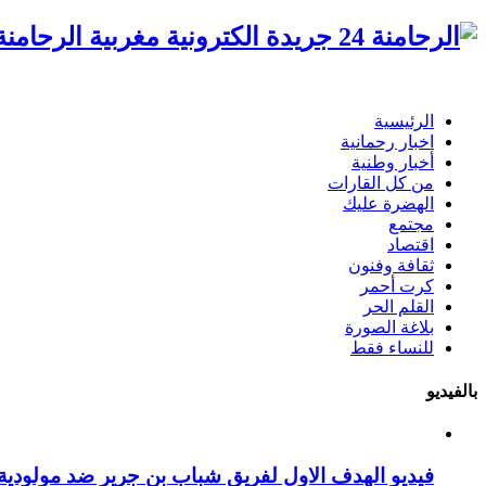
الرحامنة 24 جريدة الكترونية مغ
الرئيسية
اخبار رحمانية
أخبار وطنية
من كل القارات
الهضرة عليك
مجتمع
اقتصاد
ثقافة وفنون
كرت أحمر
القلم الحر
بلاغة الصورة
للنساء فقط
بالفيديو
فيديو الهدف الاول لفريق شباب بن جرير ضد مولودية 