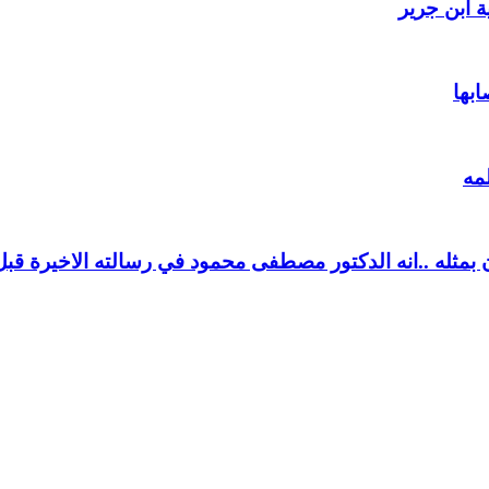
 ابن جرير
ابها
مه
بمثله ..انه الدكتور مصطفى محمود في رسالته الاخيرة قبل