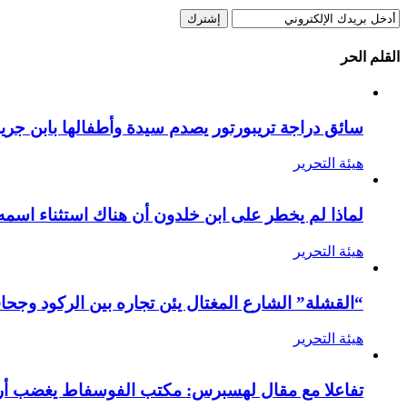
القلم الحر
سائق دراجة تريبورتور يصدم سيدة وأطفالها بابن جرير
هيئة التحرير
لماذا لم يخطر على ابن خلدون أن هناك استثناء اسمه
هيئة التحرير
“القشلة” الشارع المغتال يئن تجاره بين الركود وجحا
هيئة التحرير
تفاعلا مع مقال لهسبرس: مكتب الفوسفاط يغضب أرام