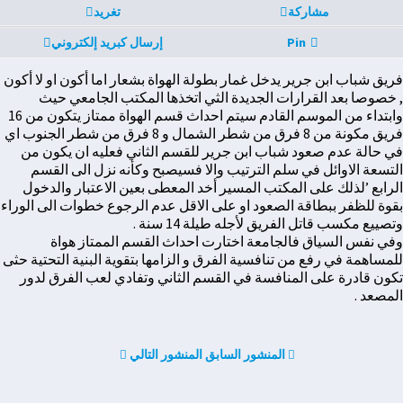
مشاركة
تغريد
Pin
إرسال كبريد إلكتروني
فريق شباب ابن جرير يدخل غمار بطولة الهواة بشعار اما أكون او لا أكون
, خصوصا بعد القرارات الجديدة الثي اتخذها المكتب الجامعي حيث
وابتداء من الموسم القادم سيتم احداث قسم الهواة ممتاز يتكون من 16
فريق مكونة من 8 فرق من شطر الشمال و 8 فرق من شطر الجنوب اي
في حالة عدم صعود شباب ابن جرير للقسم الثاني فعليه ان يكون من
التسعة الاوائل في سلم الترتيب والا فسيصبح وكأنه نزل الى القسم
الرابع ’لذلك على المكتب المسير أخد المعطى بعين الاعتبار والدخول
بقوة للظفر ببطاقة الصعود او على الاقل عدم الرجوع خطوات الى الوراء
وتصييع مكسب قاتل الفريق لأجله طيلة 14 سنة .
وفي نفس السياق فالجامعة اختارت احداث القسم الممتاز هواة
للمساهمة في رفع من تنافسية الفرق و الزامها بتقوية البنية التحتية حثى
تكون قادرة على المنافسة في القسم الثاني وتفادي لعب الفرق لدور
المصعد .
المنشور السابق
المنشور التالي