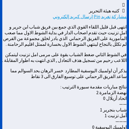
كتبه هيئة التحرير
مشاركة
تغريد
Pin
إرسال كبريد إلكتروني
انتهى قبل قليل اللقاء القوي الذي جمع بين فريق شباب ابن جرير و
امل تزنيت حيث تقدم اصحاب الدار في بداية الشوط الاول مما صعب
المأمورية على الفريق الرحماني الذي بادر لخلق مجموعة من الفرص
لم تكلل بالنجاح لينتهي الشوط الاول بخسارة لممثل اقليم الرحامنة .
في الشوط الثاني ضغط الشباب بقوة على مرمى امل تزنيت ليتمكن
اللاعب رحيم من تسجيل هذف التعادل , الذي انتهت به اطوار المقابلة .
يذكر أن اولمبيك اليوسفية المطارد خسر الرهان بحد السوالم مما
ساعد الفريق الرحماني على توسيع الفارق الى 3 نقاط
نتائج مباريات مقدمة سبورة الترتيب :
نهضة الزمامرة 2
اتحاد أزيلال 0
——
شباب بنجرير 1
أمل تزنيت 1
———
اولمبيك اليوسفية 0