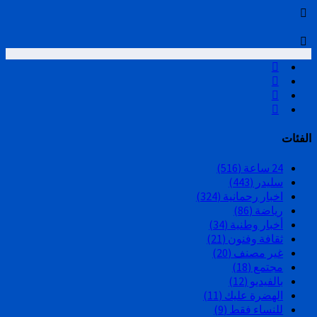
الفئات
24 ساعة
(516)
سليدر
(443)
اخبار رحمانية
(324)
رياضة
(86)
أخبار وطنية
(34)
ثقافة وفنون
(21)
غير مصنف
(20)
مجتمع
(18)
بالفيديو
(12)
الهضرة عليك
(11)
للنساء فقط
(9)