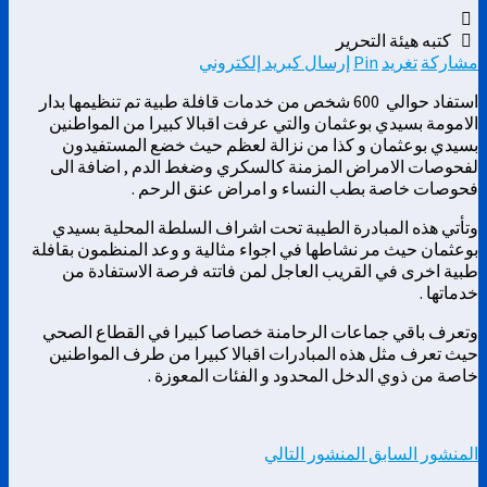
كتبه هيئة التحرير
مشاركة
تغريد
Pin
إرسال كبريد إلكتروني
استفاد حوالي 600 شخص من خدمات قافلة طبية تم تنظيمها بدار
الامومة بسيدي بوعثمان والتي عرفت اقبالا كبيرا من المواطنين
بسيدي بوعثمان و كذا من نزالة لعظم حيث خضع المستفيدون
لفحوصات الامراض المزمنة كالسكري وضغط الدم , اضافة الى
فحوصات خاصة بطب النساء و امراض عنق الرحم .
وتأتي هذه المبادرة الطيبة تحت اشراف السلطة المحلية بسيدي
بوعثمان حيث مر نشاطها في اجواء مثالية و وعد المنظمون بقافلة
طبية اخرى في القريب العاجل لمن فاتته فرصة الاستفادة من
خدماتها .
وتعرف باقي جماعات الرحامنة خصاصا كبيرا في القطاع الصحي
حيث تعرف مثل هذه المبادرات اقبالا كبيرا من طرف المواطنين
خاصة من ذوي الدخل المحدود و الفئات المعوزة .
المنشور السابق
المنشور التالي