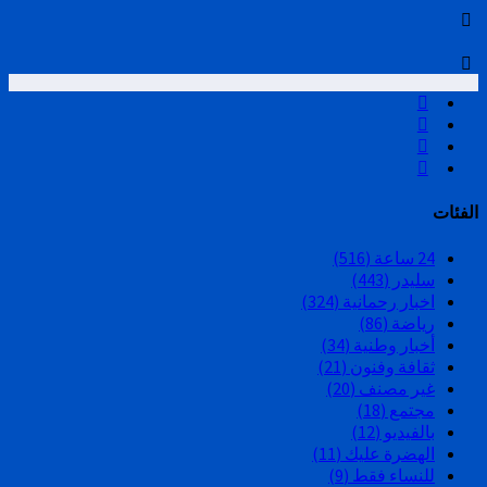
الفئات
24 ساعة
(516)
سليدر
(443)
اخبار رحمانية
(324)
رياضة
(86)
أخبار وطنية
(34)
ثقافة وفنون
(21)
غير مصنف
(20)
مجتمع
(18)
بالفيديو
(12)
الهضرة عليك
(11)
للنساء فقط
(9)