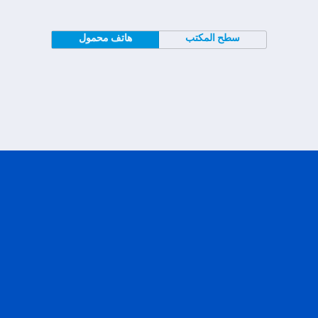
سطح المكتب
هاتف محمول