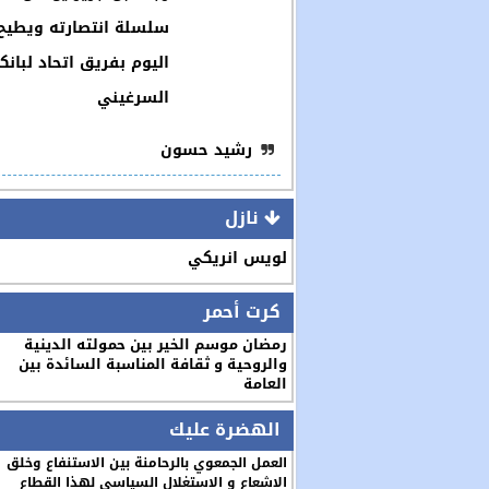
سلسلة انتصارته ويطيح
اليوم بفريق اتحاد لبانك
السرغيني
رشيد حسون
نازل
لويس انريكي
كرت أحمر
رمضان موسم الخير بين حمولته الدينية
والروحية و ثقافة المناسبة السائدة بين
العامة
الهضرة عليك
العمل الجمعوي بالرحامنة بين الاستنفاع وخلق
الاشعاع و الاستغلال السياسي لهذا القطاع