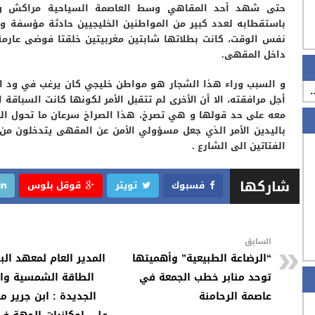
حتى شهد أحد المقاهي وسط العاصمة السياحية مراكش و
باستقطابه لعدد كبير من المواطنين الخليجيين حادثة مؤسفة و
نفس الوقت، كانت بطلاتها شابتين مغربيتين خلقتا فوضى عار
داخل المقهى.
و السبب وراء هذا الشجار هو مواطن خليجي كان يرغب في ود 
…
أجل مرافقته، الا أن الأخرى لم تتقبل الأمر لكونها كانت السباقة 
معه على حد قولها و هي تصرخ، هذا الصراخ سرعان ما تحول ا
باليدين الأمر الذي جعل مسؤولي الأمن عن المقهى يتدخلون من 
الفتاتين الى الشارع .
شاركها
فسبوك
تويتر
قوقل بلوس
السابق
“الرضاعة الطبيعية” وأهميتها
المدير العام لمعهد ال
توحد منابر خطب الجمعة في
الطاقة الشمسية وا
عاصمة الرحامنة
الجديدة : ابن جرير م