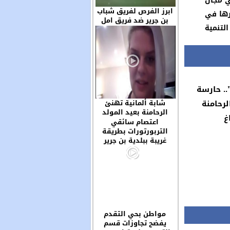
ي مجال
ابرز الفرص لفريق شباب
رها في
بن جرير ضد فريق امل
التنمية
سوق السبت والحظ لعب
دورا مهما في خروج
الفريقين بنتيجة التعادل
السلبي
.. حارسة
لرحامنة
شابة ألمانية تهنئ
الرحامنة بعيد المولد
غ
وتحيي سكان مدينة ابن
اعتصام سائقي
جرير ..
التربورتورات بطريقة
غريبة ببلدية بن جرير
مواطن بحي التقدم
يفضح تجاوزات قسم