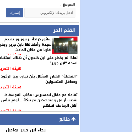
الموقع .
القلم الحر
سائق دراجة تريبورتور يصدم
سيدة وأطفالها بابن جرير ويفر
هاربا من مكان الحادث
هيئة التحرير
لماذا لم يخطر على ابن خلدون أن هناك استثناء
اسمه “ابن جرير”
هيئة التحرير
“القشلة” الشارع المغتال يئن تجاره بين الركود
وجحافل المتسولين
هيئة التحرير
تفاعلا مع مقال لهسبرس: مكتب الفوسفاط
يغضب أرامل ومتقاعدين بخريبكة …أولم ييأس
أهل الرحامنة قبلهم
هيئة التحرير
طالع
رجاء ابن جرير يواصل