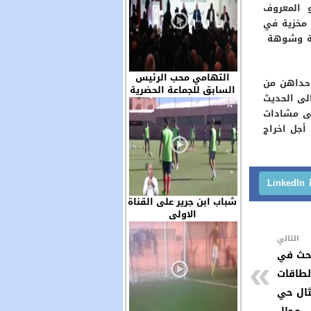
 المعروف
 مخزية في
مة وشوهة
التهامي محب الرئيس
احداهن من
السابق للجماعة الحضرية
الى الحديث
ابن جرير حاضر في الجمع
لى مشادات
العام للجمعية المغربية
لرؤساء الجماعات الترابية
أجل اخراج
LinkedIn
شباب ابن جرير على القناة
الاولى
التالي
بحث في
لطاقات
ثال حي