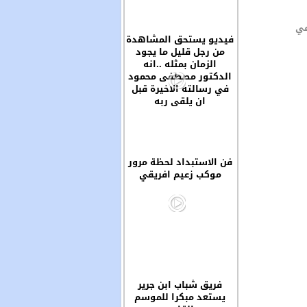
في
فيديو يستحق المشاهدة
من رجل قليل ما يجود
الزمان بمثله ..انه
الدكتور مصطفى محمود
في رسالته الاخيرة قبل
ان يلقى ربه
فن الاستبداد لحظة مرور
موكب زعيم افريقي
فريق شباب ابن جرير
يستعد مبكرا للموسم