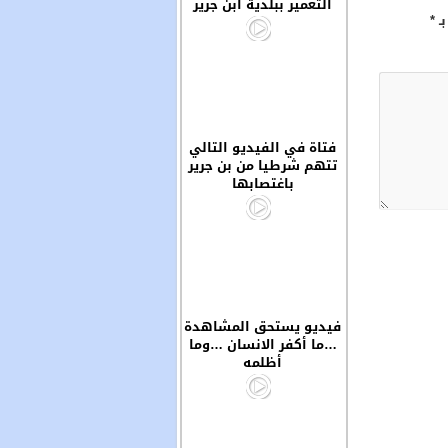
التعمير ببلدية ابن جرير
بـ
*
فتاة في الفيديو التالي
تتهم شرطيا من بن جرير
باغتصابها
فيديو يستحق المشاهدة
…ما أكفر الانسان …وما
أظلمه