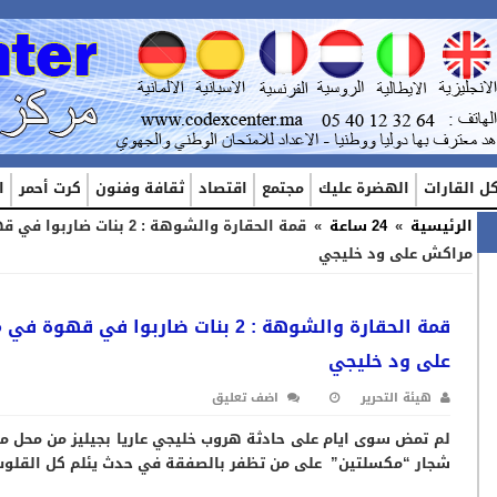
ل القارات
الهضرة عليك
مجتمع
اقتصاد
ثقافة وفنون
كرت أحمر
ا
الرئيسية
»
24 ساعة
»
قمة الحقارة والشوهة : 2 بنات ضارب
مراكش على ود خليجي
قمة الحقارة والشوهة : 2 بنات ضاربوا في قهو
على ود خليجي
هيئة التحرير
اضف تعليق
لم تمض سوى ايام على حادثة هروب خليجي عاريا بجيليز من محل 
شجار “مكسلتين” على من تظفر بالصفقة في حدث يئلم كل القلوب 