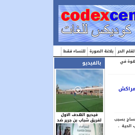
لقلم الحر
بلاغة الصورة
للنساء فقط
وا في قهوة في
بالفيديو
ة في مراكش
فيديو الهدف الاول
مساج بسبب
لفريق شباب بن جرير ضد
مولودية العيون بكاميرا
الحية .
الزميل عز الدين …