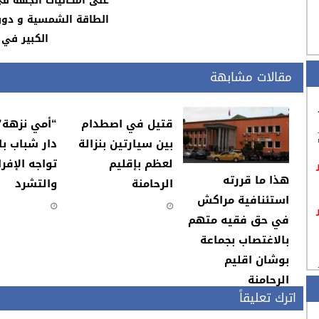
على امكانيات الجهة ف
الطاقة الشمسية و دو
الكبير في 
مقالات مشابهة
قتيل في اصطدام
“أمي نزهة”
بين سيارتين بنزالة
دار شباب با
لعظم بإقليم
تواجه الإفرا
هذا ما قررته
الرحامنة
والتشرد
استئنافية مراكش
في حق فقيه متهم
بالاغتصاب بجماعة
بوشان اقليم
الرحامنة
اترك تعليقاً