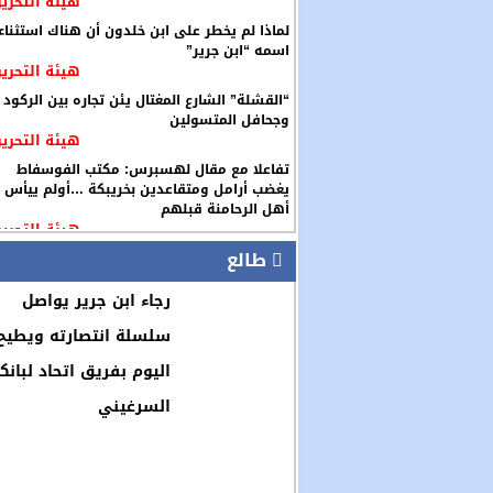
هيئة التحرير
لماذا لم يخطر على ابن خلدون أن هناك استثناء
اسمه “ابن جرير”
هيئة التحرير
“القشلة” الشارع المغتال يئن تجاره بين الركود
وجحافل المتسولين
هيئة التحرير
تفاعلا مع مقال لهسبرس: مكتب الفوسفاط
يغضب أرامل ومتقاعدين بخريبكة …أولم ييأس
أهل الرحامنة قبلهم
هيئة التحرير
طالع
رجاء ابن جرير يواصل
سلسلة انتصارته ويطيح
اليوم بفريق اتحاد لبانك
السرغيني