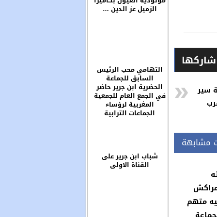
مولودية العيون بكاميرا
الزميل عز الدين …
شاركها
التهامي محب الرئيس
السابق للجماعة
الحضرية ابن جرير حاضر
 سير
في الجمع العام للجمعية
رب
المغربية لرؤساء
الجماعات الترابية
ت مشابهة
شباب ابن جرير على
القناة الاولى
ه
مراكش
ه متهم
جماعة