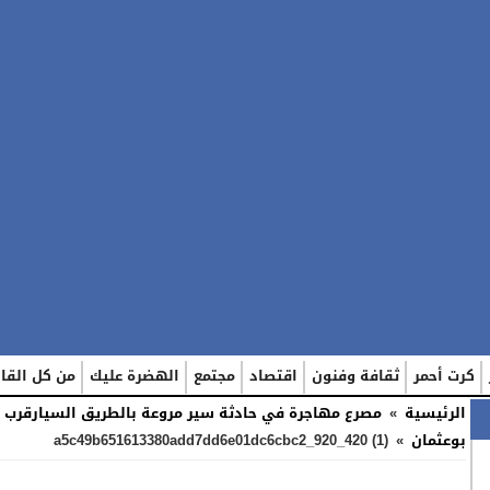
كرت أحمر
ثقافة وفنون
اقتصاد
مجتمع
الهضرة عليك
من كل القا
الرئيسية
»
مصرع مهاجرة في حادثة سير مروعة بالطريق السيارقرب
بوعثمان
»
a5c49b651613380add7dd6e01dc6cbc2_920_420 (1)