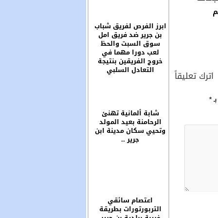
م
ابرز الفرص لفريق شباب
بن جرير ضد فريق امل
سوق السبت والحظ
لعب دورا مهما في
خروج الفريقين بنتيجة
التعادل السلبي
اترك تعليقاً
بـ
*
شابة ألمانية تهنئ
الرحامنة بعيد المولد
وتحيي سكان مدينة ابن
جرير ..
اعتصام سائقي
التربورتورات بطريقة
غريبة ببلدية بن جرير