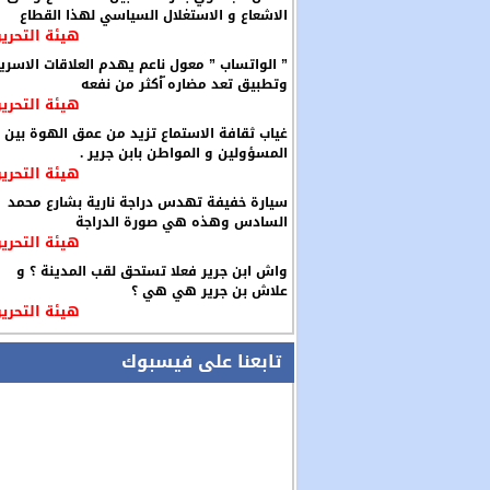
الاشعاع و الاستغلال السياسي لهذا القطاع
هيئة التحرير
” الواتساب ” معول ناعم يهدم العلاقات الاسري
وتطبيق تعد مضاره ّأكثر من نفعه
هيئة التحرير
غياب ثقافة الاستماع تزيد من عمق الهوة بين
المسؤولين و المواطن بابن جرير .
هيئة التحرير
سيارة خفيفة تهدس دراجة نارية بشارع محمد
السادس وهذه هي صورة الدراجة
هيئة التحرير
واش ابن جرير فعلا تستحق لقب المدينة ؟ و
علاش بن جرير هي هي ؟
هيئة التحرير
تابعنا على فيسبوك