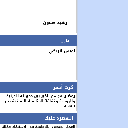
رشيد حسون
نازل
لويس انريكي
كرت أحمر
رمضان موسم الخير بين حمولته الدينية
والروحية و ثقافة المناسبة السائدة بين
العامة
الهضرة عليك
العمل الجمعوي بالرحامنة بين الاستنفاع وخلق