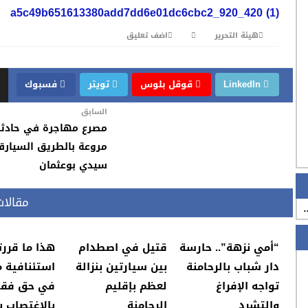
a5c49b651613380add7dd6e01dc6cbc2_920_420 (1)
هيئة التحرير
اضف تعليق
LinkedIn
قوقل بلوس
تويتر
فسبوك
السابق
مصرع مهاجرة في حادثة
مروعة بالطريق السيارق
سيدي بوعثمان
مقالا
…
“أمي نزهة”.. حارسة
قتيل في اصطدام
هذا ما قررت
دار شباب بالرحامنة
بين سيارتين بنزالة
استئنافية 
تواجه الإفراغ
لعظم بإقليم
في حق فقي
والتشرد
الرحامنة
بالاغتصاب ب