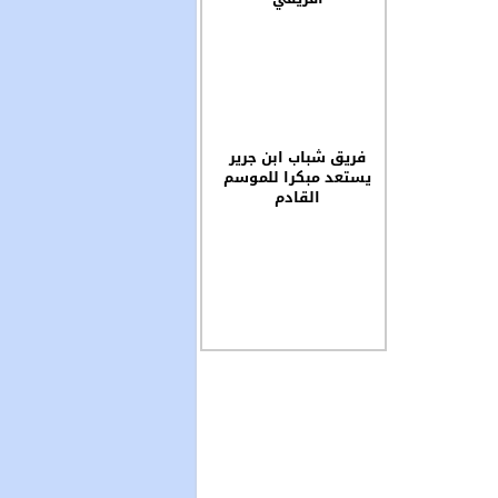
فريق شباب ابن جرير
يستعد مبكرا للموسم
القادم