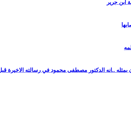
 ابن جرير
ابها
مه
بمثله ..انه الدكتور مصطفى محمود في رسالته الاخيرة قبل