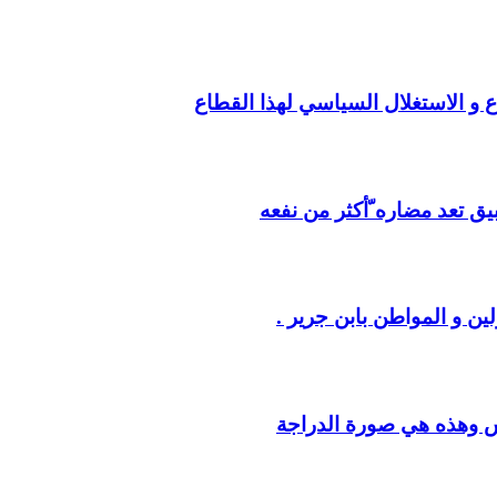
ع و الاستغلال السياسي لهذا القطاع
يق تعد مضاره ّأكثر من نفعه
ين و المواطن بابن جرير .
س وهذه هي صورة الدراجة