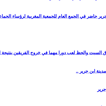
ير حاضر في الجمع العام للجمعية المغربية لرؤساء الجماعا
السبت والحظ لعب دورا مهما في خروج الفريقين بنتيجة ال
دينة ابن جرير ..
جرير