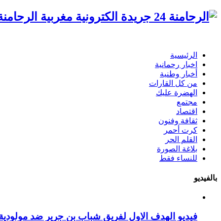
الرحامنة 24 جريدة الكترونية مغ
الرئيسية
اخبار رحمانية
أخبار وطنية
من كل القارات
الهضرة عليك
مجتمع
اقتصاد
ثقافة وفنون
كرت أحمر
القلم الحر
بلاغة الصورة
للنساء فقط
بالفيديو
فيديو الهدف الاول لفريق شباب بن جرير ضد مولودية 