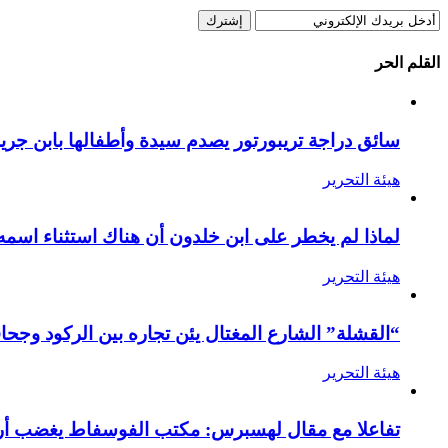
القلم الحر
سائق دراجة تريبورتور يصدم سيدة وأطفالها بابن جرير
هيئة التحرير
لماذا لم يخطر على ابن خلدون أن هناك استثناء اسمه
هيئة التحرير
“القشلة” الشارع المغتال يئن تجاره بين الركود وجحا
هيئة التحرير
تفاعلا مع مقال لهسبرس: مكتب الفوسفاط يغضب أرام