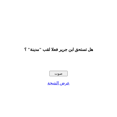
هل تستحق ابن جرير فعلا لقب "مدينة" ؟
عرض النتيجة