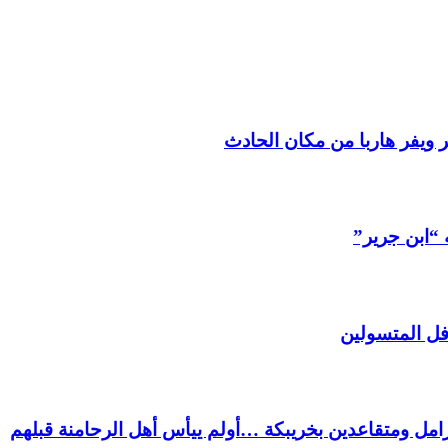
 ويفر هاربا من مكان الحادث
 “ابن جرير”
فل المتسولين
ل ومتقاعدين بخريبكة …أولم ييأس أهل الرحامنة قبلهم