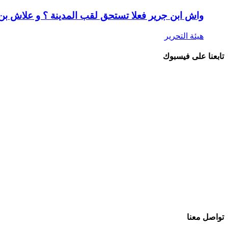
واش ابن جرير فعلا تستحق لقب المدينة ؟ و علاش ب
هيئة التحرير
تابعنا على فيسبوك
تواصل معنا