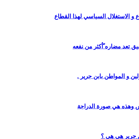
ع و الاستغلال السياسي لهذا القطاع
يق تعد مضاره ّأكثر من نفعه
ين و المواطن بابن جرير .
س وهذه هي صورة الدراجة
ن جرير هي هي ؟