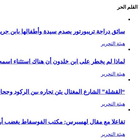
القلم الحر
سائق دراجة تريبورتور يصدم سيدة وأطفالها بابن جرير
هيئة التحرير
لماذا لم يخطر على ابن خلدون أن هناك استثناء اسمه
هيئة التحرير
“القشلة” الشارع المغتال يئن تجاره بين الركود وجحا
هيئة التحرير
تفاعلا مع مقال لهسبرس: مكتب الفوسفاط يغضب أرام
هيئة التحرير