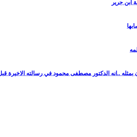
 ابن جرير
ابها
مه
بمثله ..انه الدكتور مصطفى محمود في رسالته الاخيرة قبل