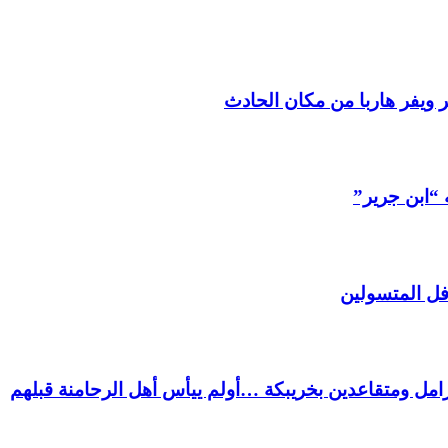
 ويفر هاربا من مكان الحادث
 “ابن جرير”
فل المتسولين
ل ومتقاعدين بخريبكة …أولم ييأس أهل الرحامنة قبلهم