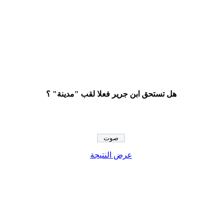
هل تستحق ابن جرير فعلا لقب "مدينة" ؟
عرض النتيجة