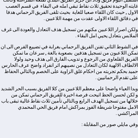
غايته الوحيدة تحقيق ثلاث نقاط تبقي امله في البقاء في قسم العصب
الاول , حيث كان اللقاء صعبا للغاية بحيث تلقى الفريق الرحماني هدفا
في دقائق اللقاء الاولى عقدت من مهمة اللاعبين .
ولكن اصرار اللاعبين مكنهم من تسجيل هذف التعادل والعودة الى غرف
الملابس بتعادل يحيي امل البقاء .
في الشوط الثاني تفنن الفريق الرحماني بغرابة في تضييع الفرص الى ان
تمكن اللاعبون من تسجيل هذفين بصعوبة بالغة , سرعان ما تمكن
الفريق القلعاوي من الرجوع و تدويب الفارق الى هذف وحيد ولولا
الالطاف الالهية لكان التعادل من نصيبهم اثر انفراد واضح عرف الحارس
حميد بحكم تجربته من احكام غلق الزاوية على الخصم وبالتالي الحفاظ
على تقدم الرحمانيين .
وبدا العياء واضحا على معظم اللاعبين من كلا الفريق بسبب الحر الشديد
و لكن لحسن الحظ اتيحت فرصة اخيرة للفريق الرحماني تمكن من
خلالها من تسجيل الهدف الرابع وبالتالي تأمين ثلاث نقاط غالية تبقى باب
الامل مفتوحا شريطة الفوز بمراكش امام فريق الحي المحمدي
المراكشي .
وفي مايلي صور من المقابلة :